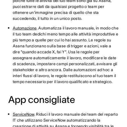
poiché tutte le attività del tuo team sono già su Asana,
puoi estrarre dati da qualsiasi progetto o team per
ottenere un'immagine precisa di quello che sta
succedendo, il tutto in un unico posto.
Automazione
. Automatizza il lavoro manuale, in modo che
il tuo team dedichi meno tempo alle attività improduttive e
più tempo a quelle per cui lo hai assunto. Le regole su
Asana funzionano sulla base di trigger e azioni, vale a
dire "quando accade X, fai Y". Usa le regole per
assegnare automaticamente il lavoro, modificare le date
di scadenza, impostare campi personalizzati, avvisare gli
stakeholder e altro ancora. Dalle automazioni ad hoc a
interi flussi di lavoro, le regole restituiscono al tuo team il
tempo necessario per il lavoro qualificato e strategico.
App consigliate
ServiceNow
. Riduci il lavoro manuale dei team del reparto
IT che utilizzano ServiceNow automatizzando la
creazione di attività su Asana e fornendo visibilità tra le