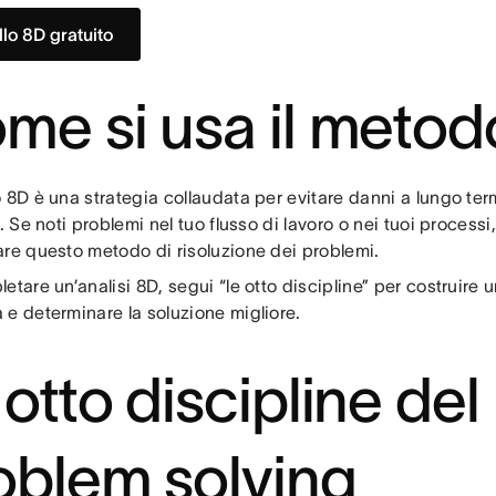
lo 8D gratuito
me si usa il meto
o 8D è una strategia collaudata per evitare danni a lungo te
i. Se noti problemi nel tuo flusso di lavoro o nei tuoi process
are questo metodo di risoluzione dei problemi.
etare un’analisi 8D, segui “le otto discipline” per costruire un
 e determinare la soluzione migliore.
 otto discipline del
oblem solving