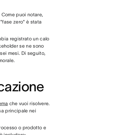
D. Come puoi notare,
 "fase zero" è stata
bia registrato un calo
takeholder se ne sono
sei mesi. Di seguito,
morale.
icazione
lema
che vuoi risolvere.
sa principale nei
processo o prodotto e
ò includere: