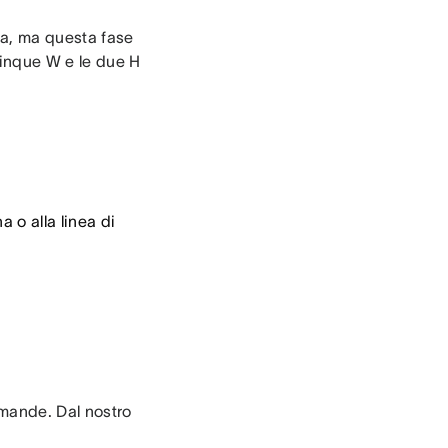
a, ma questa fase
 cinque W e le due H
a o alla linea di
omande. Dal nostro