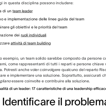
gi in questa disciplina possono includere:
a di un
team leader
po e implementazione delle linee guida del team
nare gli obiettivi e le priorità del team
nazione dei
ruoli individuali
izzare
attività di team building
ro esempio, un team solido sarebbe composto da persone co
emi, come rappresentanti di tutti i reparti e persone chiave vi
na. Potresti anche voler coinvolgere qualcuno del reparto Ris
tare e implementare una soluzione. Soprattutto, assicurati c
gliano
essere coinvolte e contribuire alla soluzione.
alità di un leader: 17 caratteristiche di una leadership efficac
 Identificare il problem