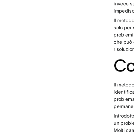
invece su
impedisc
Il metodo
solo per 
problemi.
che può o
risoluzio
Co
Il metodo
identific
problema
permanen
Introdott
un proble
Molti cam