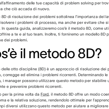
ll’affinamento delle tue capacità di problem solving per tro
a che ciò accada di nuovo.
 8D di risoluzione dei problemi sottolinea l’importanza del 
risolvere i problemi di processo, ma anche per evitare che si
 In questa guida, analizzeremo cos’è il metodo 8D, come util
ffrire a te e al tuo team. Inoltre, ti forniremo un modello 8D 
ne dei problemi.
s’è il metodo 8D?
 delle otto discipline (8D) è un approccio di risoluzione dei
a, corregge ed elimina i problemi ricorrenti. Determinando le
, i manager possono utilizzare questo metodo per stabilire u
te e prevenire problemi ricorrenti.
o per la prima volta da
Ford
, il metodo 8D offre un modo coer
ma e la relativa soluzione, rendendolo ottimale per l’appre
pi diversi utilizzano questo metodo per aiutare a migliorare i