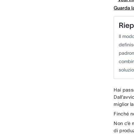
Guarda l
Riep
Il modo
defini
padrone
combina
soluzio
Hai pass
Dall’avvi
miglior l
Finché no
Non c’è 
di produ