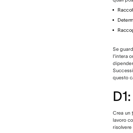
Raccol
Determi
Raccog
Se guard
l’intera 
dipendent
Successi
questo ca
D1:
Crea un
lavoro c
risolvere