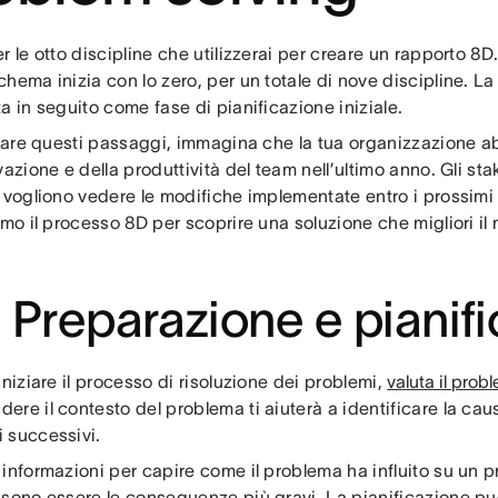
r le otto discipline che utilizzerai per creare un rapporto 8
hema inizia con lo zero, per un totale di nove discipline. La
a in seguito come fase di pianificazione iniziale.
trare questi passaggi, immagina che la tua organizzazione ab
vazione e della produttività del team nell’ultimo anno. Gli s
 vogliono vedere le modifiche implementate entro i prossimi 
emo il processo 8D per scoprire una soluzione che migliori il 
 Preparazione e pianif
iniziare il processo di risoluzione dei problemi,
valuta il prob
re il contesto del problema ti aiuterà a identificare la cau
 successivi.
informazioni per capire come il problema ha influito su un 
ssono essere le conseguenze più gravi. La pianificazione pu