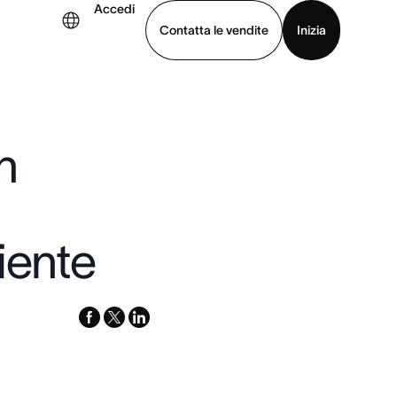
Accedi
Contatta le vendite
Inizia
.
uarda la demo
Scarica l’app
n
iente
facebook
x-
linkedin
twitter