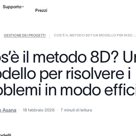
Supporto
Prezzi
GESTIONE DEI PROGETTI
COS’È IL METODO 8D? UN MODELLO PER RISO ..
Contatta le vendite
G
|
|
s’è il metodo 8D? U
ello per risolvere i
oblemi in modo effic
m Asana
18 febbraio 2026
7
minuti di lettura
delli