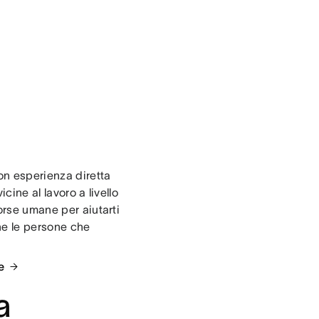
n esperienza diretta
cine al lavoro a livello
orse umane per aiutarti
he le persone che
e
a