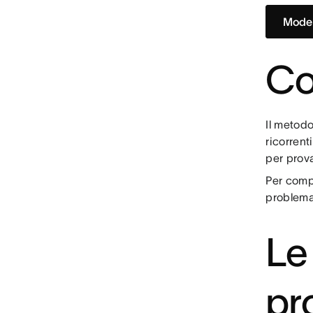
Model
Co
Il metod
ricorrent
per prov
Per compl
problema
Le
pr