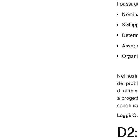
I passag
Nomin
Svilup
Determi
Asseg
Organ
Nel nost
dei probl
di offici
a proget
scegli
vo
Leggi: Qu
D2: