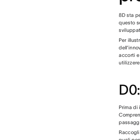
8D sta pe
questo sc
sviluppat
Per illus
dell’inno
accorti e
utilizzer
D0:
Prima di 
Comprende
passaggi
Raccogli 
quali po