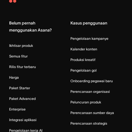
Asana
Home
Belum pernah
Kasus penggunaan
menggunakan Asana?
Pengelolaan kampanye
Ikhtisar produk
Kalender konten
Semua fitur
Produksi kreatif
Rilis fitur terbaru
Pengelolaan gol
Harga
Onboarding pegawai baru
Paket Starter
Perencanaan organisasi
Paket Advanced
Peluncuran produk
Enterprise
Perencanaan sumber daya
Integrasi aplikasi
Perencanaan strategis
Pengelolaan kerja AI