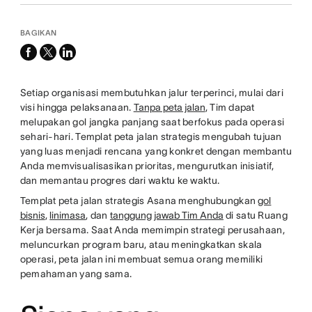
BAGIKAN
facebook
x-
linkedin
twitter
Setiap organisasi membutuhkan jalur terperinci, mulai dari
visi hingga pelaksanaan.
Tanpa peta jalan
, Tim dapat
melupakan gol jangka panjang saat berfokus pada operasi
sehari-hari. Templat peta jalan strategis mengubah tujuan
yang luas menjadi rencana yang konkret dengan membantu
Anda memvisualisasikan prioritas, mengurutkan inisiatif,
dan memantau progres dari waktu ke waktu.
Templat peta jalan strategis Asana menghubungkan
gol
bisnis
,
linimasa
, dan
tanggung jawab Tim Anda
di satu Ruang
Kerja bersama. Saat Anda memimpin strategi perusahaan,
meluncurkan program baru, atau meningkatkan skala
operasi, peta jalan ini membuat semua orang memiliki
pemahaman yang sama.