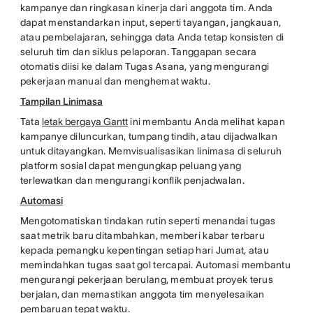
kampanye dan ringkasan kinerja dari anggota tim. Anda
dapat menstandarkan input, seperti tayangan, jangkauan,
atau pembelajaran, sehingga data Anda tetap konsisten di
seluruh tim dan siklus pelaporan. Tanggapan secara
otomatis diisi ke dalam Tugas Asana, yang mengurangi
pekerjaan manual dan menghemat waktu.
Tampilan Linimasa
Tata
letak bergaya Gantt
ini membantu Anda melihat kapan
kampanye diluncurkan, tumpang tindih, atau dijadwalkan
untuk ditayangkan. Memvisualisasikan linimasa di seluruh
platform sosial dapat mengungkap peluang yang
terlewatkan dan mengurangi konflik penjadwalan.
Automasi
Mengotomatiskan tindakan rutin seperti menandai tugas
saat metrik baru ditambahkan, memberi kabar terbaru
kepada pemangku kepentingan setiap hari Jumat, atau
memindahkan tugas saat gol tercapai. Automasi membantu
mengurangi pekerjaan berulang, membuat proyek terus
berjalan, dan memastikan anggota tim menyelesaikan
pembaruan tepat waktu.