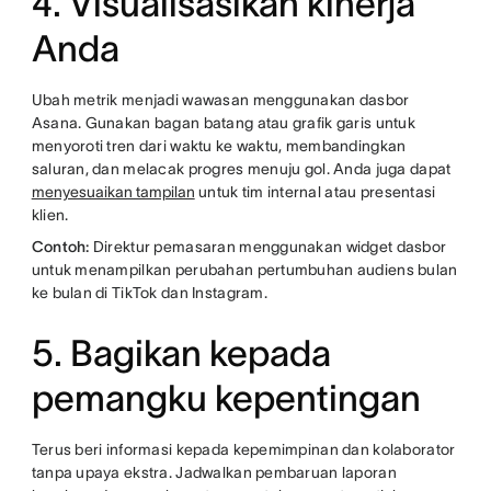
4. Visualisasikan kinerja
Anda
Ubah metrik menjadi wawasan menggunakan dasbor
Asana. Gunakan bagan batang atau grafik garis untuk
menyoroti tren dari waktu ke waktu, membandingkan
saluran, dan melacak progres menuju gol. Anda juga dapat
menyesuaikan tampilan
untuk tim internal atau presentasi
klien.
Contoh:
Direktur pemasaran menggunakan widget dasbor
untuk menampilkan perubahan pertumbuhan audiens bulan
ke bulan di TikTok dan Instagram.
5. Bagikan kepada
pemangku kepentingan
Terus beri informasi kepada kepemimpinan dan kolaborator
tanpa upaya ekstra. Jadwalkan pembaruan laporan