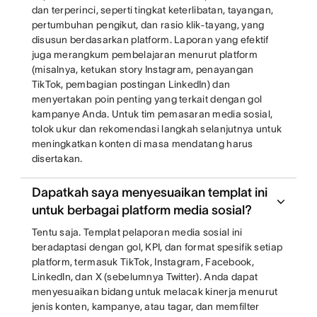
dan terperinci, seperti tingkat keterlibatan, tayangan,
pertumbuhan pengikut, dan rasio klik-tayang, yang
disusun berdasarkan platform. Laporan yang efektif
juga merangkum pembelajaran menurut platform
(misalnya, ketukan story Instagram, penayangan
TikTok, pembagian postingan LinkedIn) dan
menyertakan poin penting yang terkait dengan gol
kampanye Anda. Untuk tim pemasaran media sosial,
tolok ukur dan rekomendasi langkah selanjutnya untuk
meningkatkan konten di masa mendatang harus
disertakan.
Dapatkah saya menyesuaikan templat ini
untuk berbagai platform media sosial?
Tentu saja. Templat pelaporan media sosial ini
beradaptasi dengan gol, KPI, dan format spesifik setiap
platform, termasuk TikTok, Instagram, Facebook,
LinkedIn, dan X (sebelumnya Twitter). Anda dapat
menyesuaikan bidang untuk melacak kinerja menurut
jenis konten, kampanye, atau tagar, dan memfilter