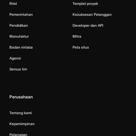
Ritel
Templat proyek
Pemerintahan
Kesuksesan Pelanggan
Pendidikan
Developer dan API
Manufaktur
Mitra
Badan nirlaba
Peta situs
Agensi
Semua tim
Perusahaan
Tentang kami
Kepemimpinan
Pelanggan