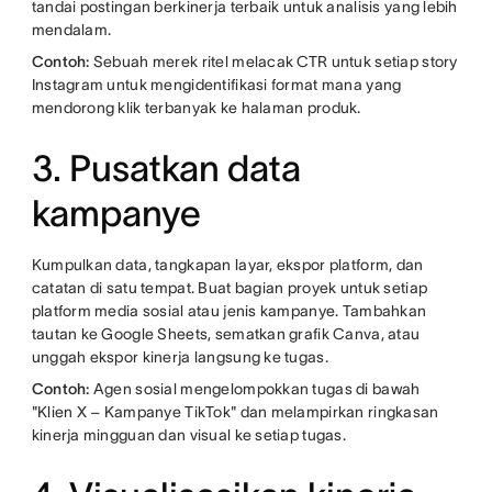
tandai postingan berkinerja terbaik untuk analisis yang lebih
mendalam.
Contoh:
Sebuah merek ritel melacak CTR untuk setiap story
Instagram untuk mengidentifikasi format mana yang
mendorong klik terbanyak ke halaman produk.
3. Pusatkan data
kampanye
Kumpulkan data, tangkapan layar, ekspor platform, dan
catatan di satu tempat. Buat bagian proyek untuk setiap
platform media sosial atau jenis kampanye. Tambahkan
tautan ke Google Sheets, sematkan grafik Canva, atau
unggah ekspor kinerja langsung ke tugas.
Contoh:
Agen sosial mengelompokkan tugas di bawah
"Klien X – Kampanye TikTok" dan melampirkan ringkasan
kinerja mingguan dan visual ke setiap tugas.