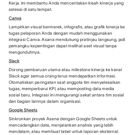
Kerja. Ini membantu Anda menceritakan kisah kinerja yang
selesai di satu tempat.
Canva
Lampirkan visual bermerek, infografis, atau grafik kinerja ke
tugas pelaporan Anda dengan mudah menggunakan
integrasi Canva. Asana mendukung pratinjau langsung, jadi
pemangku kepentingan dapat melihat aset visual tanpa
mengunduhnya.
Slack
Dorong pembaruan utama atau milestone kinerja ke kanal
Slack agar semua orang terus mendapatkan informasi.
Otomatiskan peringatan saat anggota tim menyelesaikan
tugas, memperbarui KPI, atau memposting data media
sosial baru. Integrasi ini mengurangi sekat antara tim sosial
dan bagian lainnya dalam organisasi.
Google Sheets
Sinkronkan proyek Asana dengan Google Sheets untuk
mencadangkan data, menjalankan analisis yang lebih
mendalam, atau membuat tabel untuk laporan eksternal.