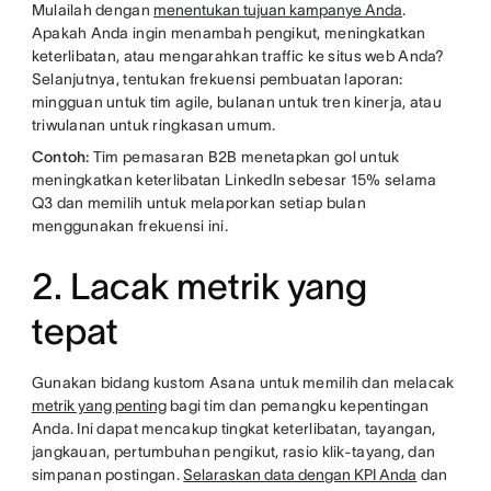
Mulailah dengan
menentukan tujuan kampanye Anda
.
Apakah Anda ingin menambah pengikut, meningkatkan
keterlibatan, atau mengarahkan traffic ke situs web Anda?
Selanjutnya, tentukan frekuensi pembuatan laporan:
mingguan untuk tim agile, bulanan untuk tren kinerja, atau
triwulanan untuk ringkasan umum.
Contoh:
Tim pemasaran B2B menetapkan gol untuk
meningkatkan keterlibatan LinkedIn sebesar 15% selama
Q3 dan memilih untuk melaporkan setiap bulan
menggunakan frekuensi ini.
2. Lacak metrik yang
tepat
Gunakan bidang kustom Asana untuk memilih dan melacak
metrik yang penting
bagi tim dan pemangku kepentingan
Anda. Ini dapat mencakup tingkat keterlibatan, tayangan,
jangkauan, pertumbuhan pengikut, rasio klik-tayang, dan
simpanan postingan.
Selaraskan data dengan KPI Anda
dan