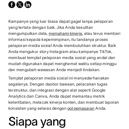
facebook
x-
linkedin
twitter
Kampanye yang luar biasa dapat gagal tanpa pelaporan
yang tertata dengan baik. Jika Anda kesulitan
mengumpulkan data,
memahami kinerja
, atau terus memberi
informasi kepada kepemimpinan, itu tandanya proses
pelaporan media sosial Anda membutuhkan struktur. Baik
Anda mengukur story Instagram atau kampanye TikTok,
membuat templat pelaporan media sosial yang andal dan
mudah digunakan dapat menghemat waktu setiap minggu
dan mengubah wawasan Anda menjadi tindakan.
Templat pelaporan media sosial ini menyederhanakan
segalanya. Dengan dasbor bawaan, pelacakan tugas
terstruktur, dan integrasi dengan alat seperti Google
Analytics dan Canva, Anda dapat memantau metrik
keterlibatan, melacak kinerja konten, dan membuat laporan
konsisten yang selaras dengan
gol pemasaran
Anda.
Siapa yang