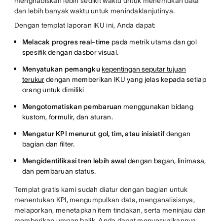
menghabiskan lebih sedikit waktu untuk menemukan data
dan lebih banyak waktu untuk menindaklanjutinya.
Dengan templat laporan IKU ini, Anda dapat:
Melacak progres real-time
pada metrik utama dan gol
spesifik dengan dasbor visual.
Menyatukan pemangku
kepentingan seputar tujuan
terukur
dengan memberikan IKU yang jelas kepada setiap
orang untuk dimiliki
Mengotomatiskan pembaruan
menggunakan bidang
kustom, formulir, dan aturan.
Mengatur KPI menurut gol, tim, atau inisiatif
dengan
bagian dan filter.
Mengidentifikasi tren lebih awal
dengan bagan, linimasa,
dan pembaruan status.
Templat gratis kami sudah diatur dengan bagian untuk
menentukan KPI, mengumpulkan data, menganalisisnya,
melaporkan, menetapkan item tindakan, serta meninjau dan
memberikan umpan balik. Anda dapat menyesuaikannya