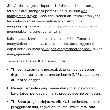
Jika Anda mengelola laporan IKU di spreadsheet yang
terputus atau mengejar pembaruan di seluruh
alat
manajemen proyek
, Anda tidak sendirian. Pendekatan yang
terpisah-pisah ini membuatnya lebih sulit untuk
mengungkap wawasan, menanggapi dengan cepat, atau
menunjukkan progres yang nyata.
Itulah alasan kami membuat templat IKU ini. Templat ini
menyatukan semuanya di satu tempat. Jadi, anggota tim
dapat berfokus pada
pekerjaan yang mendorong hasil
, bukan
mengejar metrik.
Templat kartu skor IKU ini ideal untuk:
Tim pemasaran yang
melacak data kampanye, seperti
tingkat konversi, skor promotor bersih (NPS), atau biaya
akuisisi pelanggan.
Manajer penjualan yang
memantau jumlah pelanggan
baru, target pendapatan, atau
progres pipeline penjualan
.
Tim Saas yang meninjau metrik IKU keterlibatan, seperti
penggunaan fitur, tingkat churn, atau waktu rata-rata