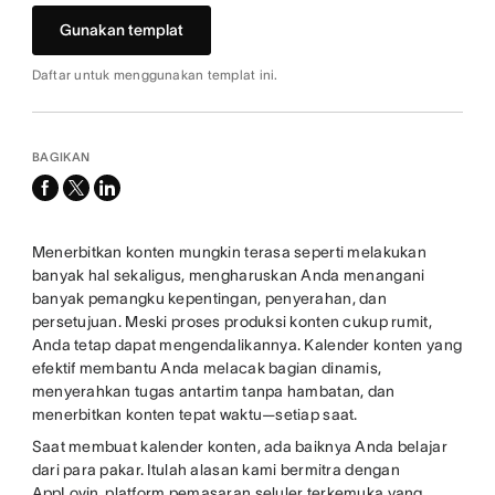
Gunakan templat
Daftar untuk menggunakan templat ini.
BAGIKAN
facebook
x-
linkedin
twitter
Menerbitkan konten mungkin terasa seperti melakukan
banyak hal sekaligus, mengharuskan Anda menangani
banyak pemangku kepentingan, penyerahan, dan
persetujuan. Meski proses produksi konten cukup rumit,
Anda tetap dapat mengendalikannya. Kalender konten yang
efektif membantu Anda melacak bagian dinamis,
menyerahkan tugas antartim tanpa hambatan, dan
menerbitkan konten tepat waktu—setiap saat.
Saat membuat kalender konten, ada baiknya Anda belajar
dari para pakar. Itulah alasan kami bermitra dengan
AppLovin
, platform pemasaran seluler terkemuka yang