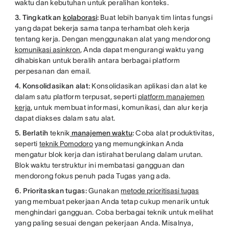
waktu dan kebutuhan untuk peralihan konteks.
3. Tingkatkan
kolaborasi
:
Buat lebih banyak tim lintas fungsi
yang dapat bekerja sama tanpa terhambat oleh kerja
tentang kerja. Dengan menggunakan alat yang mendorong
komunikasi asinkron
, Anda dapat mengurangi waktu yang
dihabiskan untuk beralih antara berbagai platform
perpesanan dan email.
4. Konsolidasikan alat:
Konsolidasikan aplikasi dan alat ke
dalam satu platform terpusat, seperti
platform manajemen
kerja
, untuk membuat informasi, komunikasi, dan alur kerja
dapat diakses dalam satu alat.
5. Berlatih
teknik
manajemen waktu
:
Coba alat produktivitas,
seperti
teknik Pomodoro
yang memungkinkan Anda
mengatur blok kerja dan istirahat berulang dalam urutan.
Blok waktu terstruktur ini membatasi gangguan dan
mendorong fokus penuh pada Tugas yang ada.
6. Prioritaskan tugas:
Gunakan
metode prioritisasi tugas
yang membuat pekerjaan Anda tetap cukup menarik untuk
menghindari gangguan. Coba berbagai teknik untuk melihat
yang paling sesuai dengan pekerjaan Anda. Misalnya,