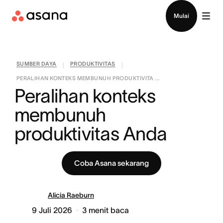
Hubungi penjualan
Mulai
SUMBER DAYA
PRODUKTIVITAS
|
|
PERALIHAN KONTEKS MEMBUNUH PRODUKTIVITA ...
Peralihan konteks 
membunuh 
produktivitas Anda
Coba Asana sekarang
Alicia Raeburn
9 Juli 2026
3
menit baca