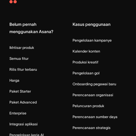
Asana
Home
Belum pernah
Kasus penggunaan
menggunakan Asana?
Pengelolaan kampanye
Ikhtisar produk
Kalender konten
Semua fitur
Produksi kreatif
Rilis fitur terbaru
Pengelolaan gol
Harga
Onboarding pegawai baru
Paket Starter
Perencanaan organisasi
Paket Advanced
Peluncuran produk
Enterprise
Perencanaan sumber daya
Integrasi aplikasi
Perencanaan strategis
Pengelolaan kerja AI