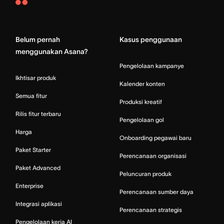
Asana
Home
Belum pernah
Kasus penggunaan
menggunakan Asana?
Pengelolaan kampanye
Ikhtisar produk
Kalender konten
Semua fitur
Produksi kreatif
Rilis fitur terbaru
Pengelolaan gol
Harga
Onboarding pegawai baru
Paket Starter
Perencanaan organisasi
Paket Advanced
Peluncuran produk
Enterprise
Perencanaan sumber daya
Integrasi aplikasi
Perencanaan strategis
Pengelolaan kerja AI