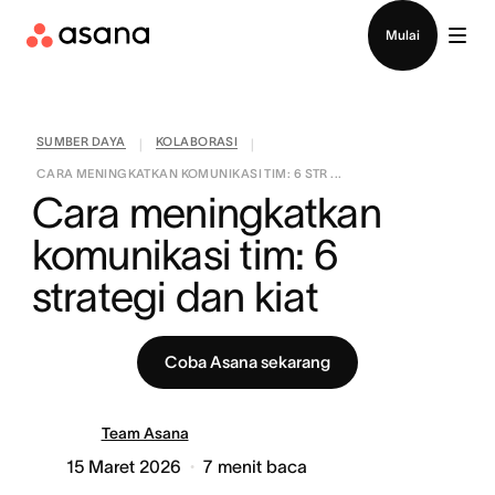
Hubungi penjualan
Mulai
SUMBER DAYA
KOLABORASI
|
|
CARA MENINGKATKAN KOMUNIKASI TIM: 6 STR ...
Cara meningkatkan 
komunikasi tim: 6 
strategi dan kiat
Coba Asana sekarang
Team Asana
15 Maret 2026
7
menit baca