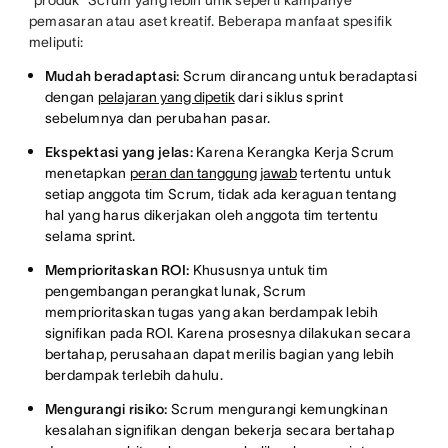
"produk" Scrum yang lebih unik seperti kampanye
pemasaran atau aset kreatif. Beberapa manfaat spesifik
meliputi:
Mudah beradaptasi:
Scrum dirancang untuk beradaptasi
dengan
pelajaran yang dipetik
dari siklus sprint
sebelumnya dan perubahan pasar.
Ekspektasi yang jelas:
Karena Kerangka Kerja Scrum
menetapkan
peran dan tanggung jawab
tertentu untuk
setiap anggota tim Scrum, tidak ada keraguan tentang
hal yang harus dikerjakan oleh anggota tim tertentu
selama sprint.
Memprioritaskan ROI:
Khususnya untuk tim
pengembangan perangkat lunak, Scrum
memprioritaskan tugas yang akan berdampak lebih
signifikan pada ROI. Karena prosesnya dilakukan secara
bertahap, perusahaan dapat merilis bagian yang lebih
berdampak terlebih dahulu.
Mengurangi risiko:
Scrum mengurangi kemungkinan
kesalahan signifikan dengan bekerja secara bertahap