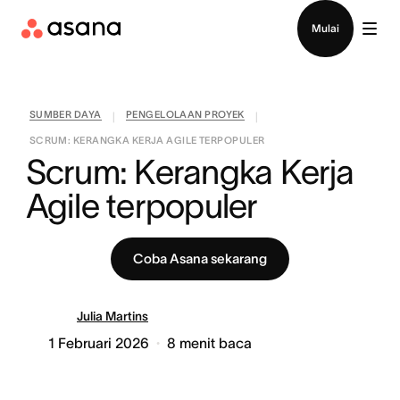
Hubungi penjualan
Mulai
SUMBER DAYA
PENGELOLAAN PROYEK
|
|
SCRUM: KERANGKA KERJA AGILE TERPOPULER
Scrum: Kerangka Kerja 
Agile terpopuler
Coba Asana sekarang
Julia Martins
1 Februari 2026
8
menit baca