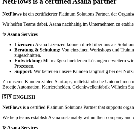
NetFlows is a certified Asana partner
NetFlows
ist ein zertifizierter Platinum Solutions Partner, der Orga
Wir helfen Teams dabei, Asana nachhaltig im Unternehmen zu etabli
✨ Asana Services
Lizenzen:
Asana Lizenzen können direkt über uns als Solution
Beratung & Schulung:
Von einzelnen Workshops und Training
zugeschnitten.
Entwicklung:
Mit maßgeschneiderten Lösungen erweitern wir 
Prozessen.
Support:
Wir betreuen unsere Kunden langfristig bei der Nut
Zu unseren Kunden zählen Start-ups, mittelständische Unternehmen u
Broetje Automation, Karrierehelden, Gelenkwellenfabrik Wilhelm S
🇬🇧 ENGLISH
NetFlows
is a certified Platinum Solutions Partner that supports orga
We help teams establish Asana sustainably within their company and un
✨ Asana Services