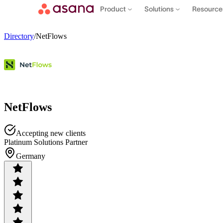
Product
Solutions
Resourc
Directory
/
NetFlows
NetFlows
Accepting new clients
Platinum Solutions Partner
Germany
Contact sales
View demo
Download App