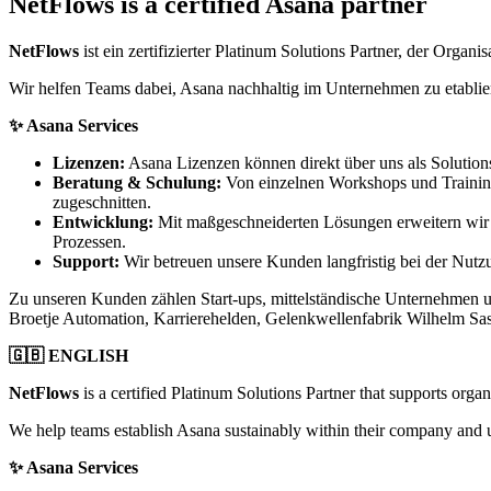
NetFlows is a certified Asana partner
NetFlows
ist ein zertifizierter Platinum Solutions Partner, der Orga
Wir helfen Teams dabei, Asana nachhaltig im Unternehmen zu etabli
✨ Asana Services
Lizenzen:
Asana Lizenzen können direkt über uns als Solution
Beratung & Schulung:
Von einzelnen Workshops und Training
zugeschnitten.
Entwicklung:
Mit maßgeschneiderten Lösungen erweitern wir 
Prozessen.
Support:
Wir betreuen unsere Kunden langfristig bei der Nut
Zu unseren Kunden zählen Start-ups, mittelständische Unternehmen u
Broetje Automation, Karrierehelden, Gelenkwellenfabrik Wilhelm S
🇬🇧 ENGLISH
NetFlows
is a certified Platinum Solutions Partner that supports orga
We help teams establish Asana sustainably within their company and un
✨ Asana Services