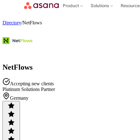
Product
Solutions
Resourc
Directory
/
NetFlows
NetFlows
Accepting new clients
Platinum Solutions Partner
Germany
Contact sales
View demo
Download App