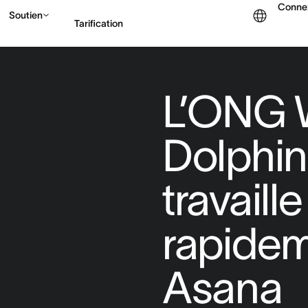
Conne
Soutien
Tarification
Contacter le service c
L’ONG 
Dolphin
travaill
rapide
Asana