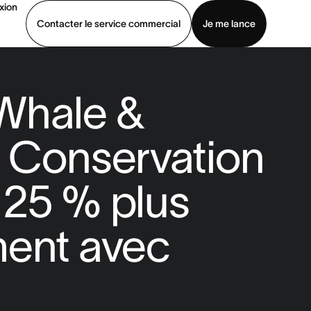
xion
Contacter le service commercial
Je me lance
ommercial
Voir une démo
Télécharger l’application
Whale &
 Conservation
e 25 % plus
ment avec