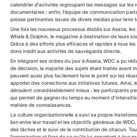
calendrier d’activités regroupant les messages sur les
documentaires ; enfin, l’équipe de communication part
presse pertinentes issues de divers médias pour tenir 
Une fois les nouveaux processus établis sur Asana, les
Whale & Dolphin, le magazine à destination de leurs s
Grâce à des efforts plus efficaces et rapides à tous le
dons inédit aux activités de sauvegarde directe.
En intégrant ses ordres du jour à Asana, WDC a pu rédu
de décision, la majorité des sujets étant traités avant
peuvent aussi plus facilement faire le point sur les réus
apporter des corrections aux initiatives futures. Ainsi, 
déroulent considérablement mieux : les participants peu
qui permet de gagner du temps au moment d’intensifier
matière de connaissances.
La culture organisationnelle a suivi sa propre transfor
lien entre leur travail et les objectifs généraux de WDC,
des tâches et le suivi de la contribution de chacun. To
l’organisation et fiers de ce qu’ils lui apportent à leur p