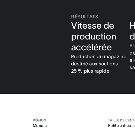
RÉSULTATS
Vitesse de
H
production
d
accélérée
Pl
de
Production du magazine
al
destiné aux soutiens
s
25 % plus rapide
RÉGION
TAILLE DE L’EN
Mondial
Petite entrepri