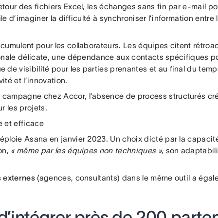
tour des fichiers Excel, les échanges sans fin par e-mail pour
ile d’imaginer la difficulté à synchroniser l’information entre 
accumulent pour les collaborateurs. Les équipes citent rétr
tionale délicate, une dépendance aux contacts spécifiques po
de visibilité pour les parties prenantes et au final du temp
ité et l’innovation.
e campagne chez Accor, l’absence de process structurés cré
r les projets.
e et efficace
éploie Asana en janvier 2023. Un choix dicté par la capacité
ion,
« même par les équipes non techniques »
, son adaptabil
s externes
(agences, consultants) dans le même outil a égale
 d’intégrer près de 200 parte