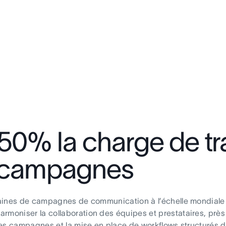
50% la charge de tra
s campagnes
ntaines de campagnes de communication à l’échelle mondiale
rmoniser la collaboration des équipes et prestataires, près
 des campagnes et la mise en place de workflows structurés 