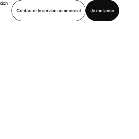
xion
Contacter le service commercial
Je me lance
ommercial
Voir une démo
Télécharger l’application