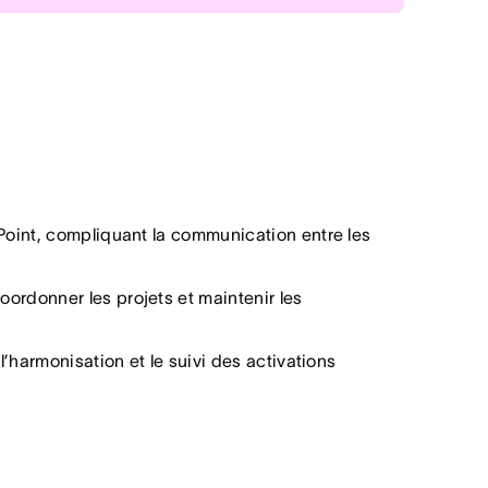
mpagnes marketing à l’échelle mondiale.
 pour coordonner les projets et maintenir
l’écosystème Asana pour faciliter la
es, comme la créativité et l’innovation.
fficile l’harmonisation et le suivi des
s, etc.) ont permis une implémentation
Point, compliquant la communication entre les
ordonner les projets et maintenir les
l’harmonisation et le suivi des activations