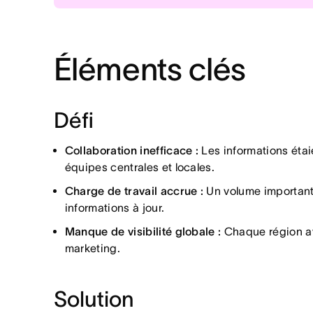
communication entre les équipes centra
Solution
Résultats
Centralisation des workflows :
Efficacité accrue :
96 % d’amél
As
Charge de travail accrue :
Un volume im
Collaboration fluide :
Réduction des charges admini
Intégration
Éléments clés
les informations à jour.
communication avec les équipes 
Gain de temps :
Les équipes p
Manque de visibilité globale :
Chaque ré
Adoption rapide :
Des formations
Défi
activations marketing.
efficace.
Collaboration inefficace :
Les informations étai
équipes centrales et locales.
Charge de travail accrue :
Un volume important 
informations à jour.
Manque de visibilité globale :
Chaque région ava
marketing.
Solution