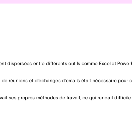
les et locales.
ioration de l’efficacité.
ana a fourni une plateforme unique pour coordonner les ca
portant de réunions et d’échanges d’emails était nécessaire
stratives :
 de 200 collaborateurs externes (agences, consultants) dans 
50 % de réduction des emails et des réunions.
internes.
euvent se concentrer davantage sur des activités stratégiqu
gion avait ses propres méthodes de travail, ce qui rendait di
 personnalisées pour chaque département (CRM, SEO, média
ent dispersées entre différents outils comme Excel et Power
de réunions et d’échanges d’emails était nécessaire pour co
it ses propres méthodes de travail, ce qui rendait difficile 