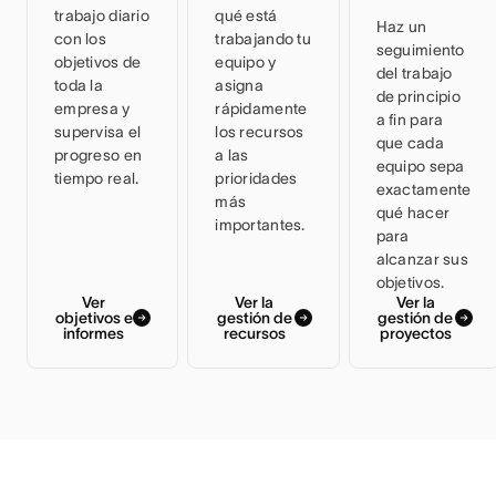
trabajo diario
qué está
Haz un
con los
trabajando tu
seguimiento
objetivos de
equipo y
del trabajo
toda la
asigna
de principio
empresa y
rápidamente
a fin para
supervisa el
los recursos
que cada
progreso en
a las
equipo sepa
tiempo real.
prioridades
exactamente
más
qué hacer
importantes.
para
alcanzar sus
objetivos.
Ver
Ver la
Ver la
objetivos e
gestión de
gestión de
informes
recursos
proyectos