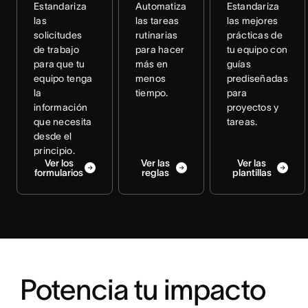
Estandariza
Automatiza
Estandariza
las
las tareas
las mejores
solicitudes
rutinarias
prácticas de
de trabajo
para hacer
tu equipo con
para que tu
más en
guías
equipo tenga
menos
prediseñadas
la
tiempo.
para
información
proyectos y
que necesita
tareas.
desde el
principio.
Ver los
Ver las
Ver las
formularios
reglas
plantillas
Potencia tu impacto