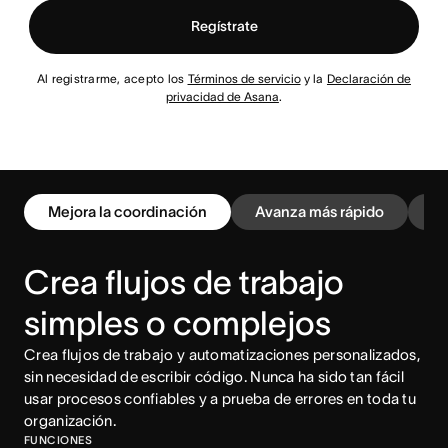
Regístrate
Al registrarme, acepto los
Términos de servicio
y la
Declaración de
privacidad de Asana
.
Mejora la coordinación
Avanza más rápido
Po
Crea flujos de trabajo
simples o complejos
Crea flujos de trabajo y automatizaciones personalizados,
sin necesidad de escribir código. Nunca ha sido tan fácil
usar procesos confiables y a prueba de errores en toda tu
organización.
Paquetes
FUNCIONES