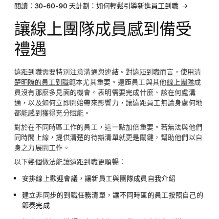
閱讀：30-60-90 天計劃：如何輕鬆引導新進員工到職
讓線上團隊成員感到備受
禮遇
遠距到職需要特別注意溝通與連結。對
遠距到職而言，使用清
楚明瞭的員工到職
範本尤其重要。遠距員工與其他
線上團隊
成
員沒有那麼多見面的機會。表明需要完成什麼、該在何處溝
通，以及如何立即開始帶來影響力，讓遠距員工無論身處何地
都能感到獲得充分賦能。
對於在不同時區工作的員工，這一點加倍重要。若無法與他們
同時間上線，提供清楚的待辦清單就更是關鍵，幫助他們以自
身之力展開工作。
以下幾個做法能讓遠距到職更順暢：
安排線上歡迎會議，讓新員工與團隊成員自我介紹
建立非同步的到職任務清單，讓不同時區的員工按照自己的
節奏完成