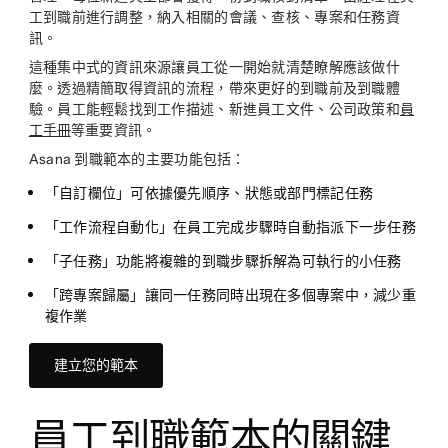
工到職前進行調整，納入相關的會議、查核、專案和任務資
訊。
這種集中式的資訊來源讓員工從一開始就清楚瞭解應該做什
麼。透過精簡取得資訊的流程，帶來更好的到職前及到職體
驗。員工能輕鬆找到工作描述、新進員工文件、公司政策和
員
工手冊
等重要資訊。
Asana 到職範本的主要功能包括：
「自訂欄位」可依據優先順序、狀態或部門標記任務
「工作流程自動化」在員工完成步驟時自動指派下一步任務
「子任務」功能將複雜的到職步驟拆解為可執行的小任務
「跨專案歸屬」讓同一任務同時出現在多個專案中，減少重
複作業
建立您的範本
員工到職範本的關鍵