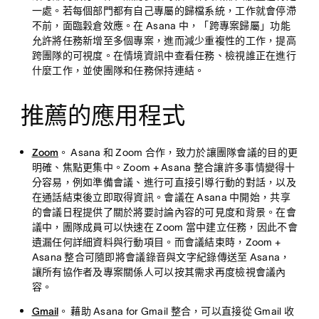
一處。若每個部門都有自己專屬的歸檔系統，工作就會停滯
不前，面臨穀倉效應。在 Asana 中，「跨專案歸屬」功能
允許將任務新增至多個專案，進而減少重複性的工作，提高
跨團隊的可視度。在情境資訊中查看任務、檢視誰正在進行
什麼工作，並使團隊和任務保持連結。
推薦的應用程式
Zoom
。
Asana 和 Zoom 合作，致力於讓團隊會議的目的更
明確、焦點更集中。Zoom + Asana 整合讓許多事情變得十
分容易，例如準備會議、進行可直接引導行動的對話，以及
在通話結束後立即取得資訊。會議在 Asana 中開始，共享
的會議日程提供了關於將要討論內容的可見度和背景。在會
議中，團隊成員可以快速在 Zoom 當中建立任務，因此不會
遺漏任何詳細資料與行動項目。而會議結束時，Zoom +
Asana 整合可隨即將會議錄音與文字紀錄傳送至 Asana，
讓所有協作者及專案關係人可以按其需求再度檢視會議內
容。
Gmail
。
藉助 Asana for Gmail 整合，可以直接從 Gmail 收