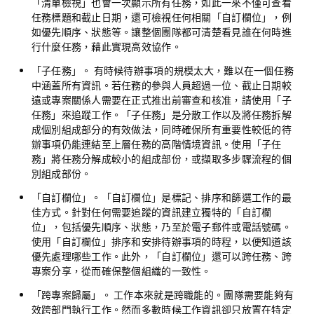
「清單檢視」也會一次顯示所有任務，如此一來不僅可查看
任務標題和截止日期，還可檢視任何相關「自訂欄位」，例
如優先順序、狀態等。讓整個團隊都可清楚看見誰在何時進
行什麼任務，藉此實現高效協作。
「子任務」。
有時候待辦事項的規模太大，難以在一個任務
中涵蓋所有資訊。若任務的參與人員超過一位、截止日期較
遠或專案關係人需要在正式推出前審查和核准，請使用「子
任務」來追蹤工作。「子任務」是分散工作以及將任務拆解
成個別組成部分的有效做法，同時確保所有重要性較低的待
辦事項仍能連結至上層任務的高階情境資訊。使用「子任
務」將任務分解成較小的組成部份，或擷取多步驟流程的個
別組成部份。
「自訂欄位」。
「自訂欄位」是標記、排序和篩選工作的最
佳方式。針對任何需要追蹤的資訊建立獨特的「自訂欄
位」，包括優先順序、狀態，乃至於電子郵件或電話號碼。
使用「自訂欄位」排序和安排待辦事項的時程，以便知道該
優先處理哪些工作。此外，「自訂欄位」還可以跨任務、跨
專案分享，從而確保整個組織的一致性。
「跨專案歸屬」。
工作本來就是跨職能的。團隊需要能夠有
效跨部門執行工作。然而多數時候工作資訊卻只放置在特定