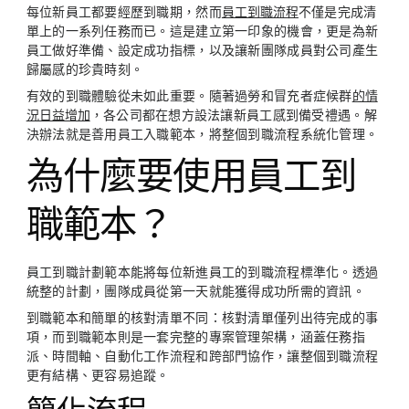
每位新員工都要經歷到職期，然而
員工到職流程
不僅是完成清
單上的一系列任務而已。這是建立第一印象的機會，更是為新
員工做好準備、設定成功指標，以及讓新團隊成員對公司產生
歸屬感的珍貴時刻。
有效的到職體驗從未如此重要。隨著過勞和冒充者症候群
的情
況日益增加
，各公司都在想方設法讓新員工感到備受禮遇。解
決辦法就是善用員工入職範本，將整個到職流程系統化管理。
為什麼要使用員工到
職範本？
員工到職計劃範本能將每位新進員工的到職流程標準化。透過
統整的計劃，團隊成員從第一天就能獲得成功所需的資訊。
到職範本和簡單的核對清單不同：核對清單僅列出待完成的事
項，而到職範本則是一套完整的專案管理架構，涵蓋任務指
派、時間軸、自動化工作流程和跨部門協作，讓整個到職流程
更有結構、更容易追蹤。