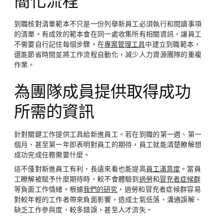
簡化流程
到職核對清單範本不只是一份列舉新員工必須執行和閱讀事項
的清單。有成效的範本會在同一處收集所有相關資訊，讓員工
不需要自行記住每個步驟。在
專案管理工具
中建立到職範本，
還能節省時間並將工作流程自動化，減少人力資源團隊的重複
作業。
為團隊成員提供取得成功
所需的資訊
針對關鍵工作提供工具給新進員工。若在到職的第一週、第一
個月、甚至第一年即表明對員工的期待，員工就能清楚瞭解想
成功完成任務需要什麼。
這不僅對新進員工有利，長遠來看也能提高
員工滿意度
。當員
工瞭解被賦予什麼期待時，較不會體驗到
過勞
和
冒充者症候群
等負面工作情緒。根據
我們的研究
，過勞和冒充者症候群容易
對較年輕的工作者帶來負面影響，造成士氣低落、溝通誤解、
缺乏工作參與度、較多錯誤，甚至人才流失。