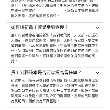
源部 (HR) 專業人員在新員工到職上所花費的時間不到一
個月，但這通常不足以讓新員工對其角色建立信心。建議
完成一個完整的
，讓新員工循序漸進地
融入團隊，逐步承擔更多責任。
如何讓新員工感覺受到歡迎？
最好的到職體驗始於新進人員到職的第一天之前。建議在
入職前一週發送歡迎信，說明第一天的行程安排、需要準
備的事項，以及其他實用資訊。當新員工開始在團隊中工
作，請引導他們完成到職流程並回答遇到的任何問題。為
他們指派一位導師，可以建立同儕關係並提供持續的支
持。
員工到職範本是否可以提高留任率？
研究顯示，擁有完善到職流程的組織可以顯著提高員工留
任率。有效的員工入職範本能從以下幾個方面促進留任：
幫助新員工更快融入團隊、提升員工參與度、降低初期離
職風險，以及建立員工對公司的歸屬感。完善的到職體驗
為長期員工關係奠定堅實基礎。