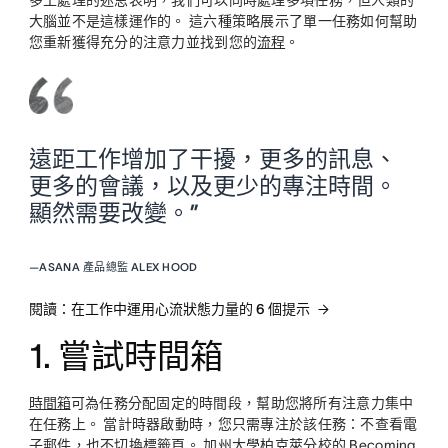
多工處理的迷思表明，我們可以同時處理多項任務，但人類的
大腦並不是這樣運作的。 這六種策略展示了單一任務如何幫助
您重新獲得充分的注意力並找到您的
流程
。
遠距工作增加了干擾，更多的訊息、
更多的會議，以及更少的專注時間。
顯然需要改變。”
—
ASANA 產品總監 ALEX HOOD
閱讀：在工作中運用心流狀態力量的 6 個提示
1. 嘗試時間箱
時間箱
可為任務分配固定的時間段，幫助您將所有注意力集中
在任務上。 當計時器啟動時，您只需專注於該任務：不查看電
子郵件，也不切換標籤頁。 加州大學柏克萊分校的 Becoming