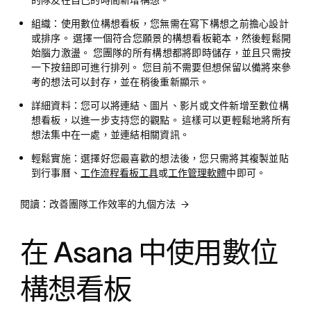
的隊友在自己的時間新增構想。
組織：
使用數位構想看板，您無需在寫下構想之前擔心設計
或排序。 選擇一個符合您願景的構想看板範本，然後輕鬆開
始腦力激盪。 您團隊的所有構想都將即時儲存，並且只需按
一下按鈕即可進行排列。 您目前不需要但想保留以備將來參
考的想法可以封存，並在稍後重新顯示。
詳細資料：
您可以將連結、圖片、影片或文件新增至數位構
想看板，以進一步支持您的觀點。 這樣可以更輕鬆地將所有
想法集中在一處，並連結相關資訊。
輕鬆實施：
選擇好您最喜歡的想法後，您只需將其複製並貼
到行事曆、
工作流程看板工具
或
工作管理軟體
中即可。
閱讀：改善團隊工作效率的九個方法
在 Asana 中使用數位
構想看板