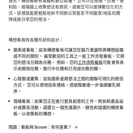
首先，構想看板有實體和數位兩種。 您可以在紙張、白板、便
利貼、玻璃牆上收集想法和資訊，或者您可以選擇數位化的方
式，這樣就能更輕鬆地與不同辦公室甚至不同國家/地區的團
隊成員分享您的想法。
構想看板有各種形狀和設計：
圖表或看板：
這些構想看板可讓您在腦力激盪時將構想組織
成不同的類別。 最受歡迎的工具之一是工作流程看板，它將
您的想法分類為任務。 例如，您的
工作流程看板
可能會有表
示未開始任務、進行中任務和已完成任務的欄。
心智圖或叢集：
這些圖表是將想法之間的關聯可視化的絕佳
方式。 您可以使用這些連結，透過階層進一步強調優先順
序。
情緒看板：
如果您正在進行更具創意的工作，例如新產品設
計或廣告活動，請建立一個充滿圖片、顏色和插圖的構想看
板，以收集新的構想。
閱讀：看板與 Scrum：有何差異？