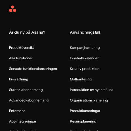
Asana
Home
Är du ny på Asana?
Användningsfall
Produktöversikt
Kampanjhantering
Alla funktioner
Innehållskalender
Senaste funktionslanseringen
Kreativ produktion
Prissättning
Målhantering
Starter-abonnemang
Introduktion av nyanställda
Advanced-abonnemang
Organisationsplanering
Enterprise
Produktlanseringar
Appintegreringar
Resursplanering