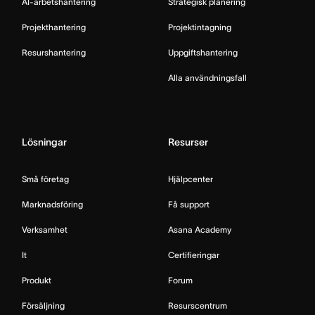
AI-arbetshantering
Strategisk planering
Projekthantering
Projektintagning
Resurshantering
Uppgiftshantering
Alla användningsfall
Lösningar
Resurser
Små företag
Hjälpcenter
Marknadsföring
Få support
Verksamhet
Asana Academy
It
Certifieringar
Produkt
Forum
Försäljning
Resurscentrum