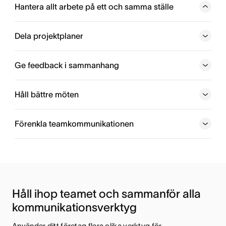
Hantera allt arbete på ett och samma ställe
Eliminera kommunikations- och informationskrångel och
undvik dubbelarbete över hela teamet. Använd ett
Dela projektplaner
teamkommunikationsverktyg för att hantera projekt,
uppgifter och filer.
Ge feedback i sammanhang
Håll bättre möten
Förenkla teamkommunikationen
Håll ihop teamet och sammanför alla 
kommunikationsverktyg
Använder ditt företag flera olika verktyg för 