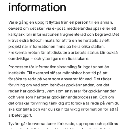
information
Varje gång en uppgift flyttas från en person till en annan,
oavsett om det sker via e-post, meddelandeappar eller ett
kalkylark, blir informationen fragmenterad och begravd. Det
krävs extra tid och insats för att få en helhetsbild av ett
projekt när informationen finns på flera olika ställen.
Frekventa möten för att diskutera arbetets status blir också
oundvikliga – och ytterligare en tidsslukare.
Processen för informationsinsamling är inget annat än
ineffektiv. Till exempel slösar människor bort tid på att
försöka ta reda på vem som ansvarar för vad. Det råder
förvirring om vad som behöver godkännanden, om det
redan har godkänts, vem som ansvarar för godkännanden
och vem som hanterar godkännandeprocessen. Och om
det orsakar förvirring, tänk dig att försöka ta reda på vem du
ska kontakta och var du ska hitta viktig information för att få
arbetet gjort.
Tyvärr går konversationer förlorade, upprepas och splittras