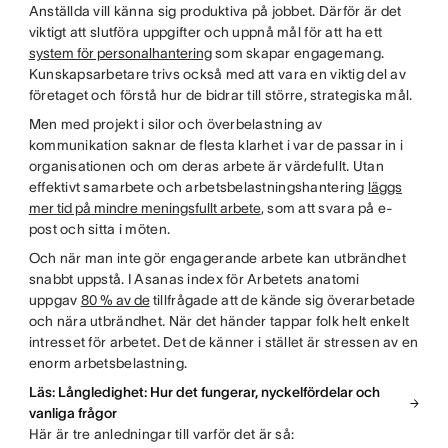
Anställda vill känna sig produktiva på jobbet. Därför är det
viktigt att slutföra uppgifter och uppnå mål för att ha ett
system för personalhantering
som skapar engagemang.
Kunskapsarbetare trivs också med att vara en viktig del av
företaget och förstå hur de bidrar till större, strategiska mål.
Men med projekt i silor och överbelastning av
kommunikation saknar de flesta klarhet i var de passar in i
organisationen och om deras arbete är värdefullt. Utan
effektivt samarbete och arbetsbelastningshantering
läggs
mer tid på mindre meningsfullt arbete
, som att svara på e-
post och sitta i möten.
Och när man inte gör engagerande arbete kan utbrändhet
snabbt uppstå. I Asanas index för Arbetets anatomi
uppgav
80 % av de
tillfrågade att de kände sig överarbetade
och nära utbrändhet. När det händer tappar folk helt enkelt
intresset för arbetet. Det de känner i stället är stressen av en
enorm arbetsbelastning.
Läs: Långledighet: Hur det fungerar, nyckelfördelar och
vanliga frågor
Här är tre anledningar till varför det är så: