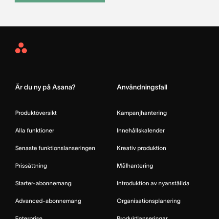
Asana
Home
Är du ny på Asana?
Användningsfall
Produktöversikt
Kampanjhantering
Alla funktioner
Innehållskalender
Senaste funktionslanseringen
Kreativ produktion
Prissättning
Målhantering
Starter-abonnemang
Introduktion av nyanställda
Advanced-abonnemang
Organisationsplanering
Enterprise
Produktlanseringar