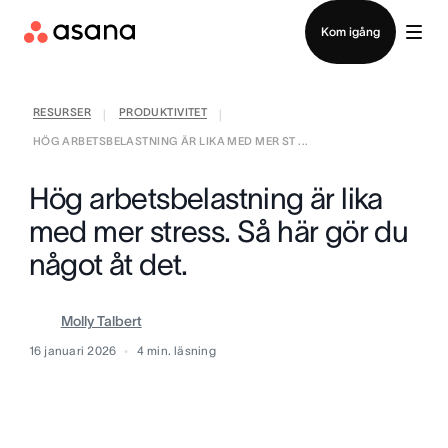
Kontakta försäljning
Kom igång
RESURSER
PRODUKTIVITET
|
|
HÖG ARBETSBELASTNING ÄR LIKA MED MER ST ...
Hög arbetsbelastning är lika
med mer stress. Så här gör du
något åt det.
Molly Talbert
16 januari 2026
4
min. läsning