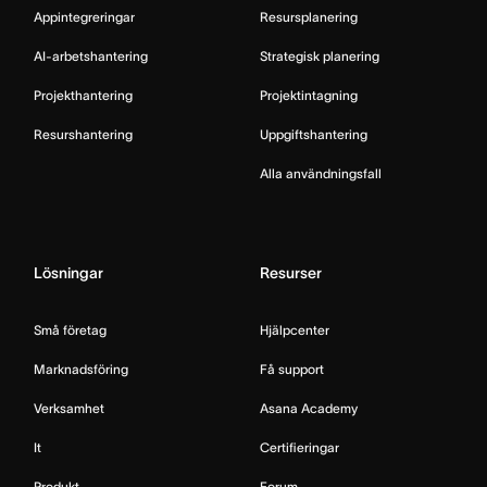
Appintegreringar
Resursplanering
AI-arbetshantering
Strategisk planering
Projekthantering
Projektintagning
Resurshantering
Uppgiftshantering
Alla användningsfall
Lösningar
Resurser
Små företag
Hjälpcenter
Marknadsföring
Få support
Verksamhet
Asana Academy
It
Certifieringar
Produkt
Forum