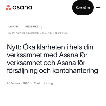
Kontakta försäljning
Kom igång
I ASANA
PRODUKT
|
|
NYTT: ÖKA KLARHETEN I HELA DIN VERKSAMH ...
Nytt: Öka klarheten i hela din
verksamhet med Asana för
verksamhet och Asana för
försäljning och kontohantering
26 februari 2020
2
min. läsning