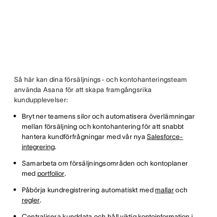
Så här kan dina försäljnings- och kontohanteringsteam
använda Asana för att skapa framgångsrika
kundupplevelser:
Bryt ner teamens silor och automatisera överlämningar
mellan försäljning och kontohantering för att snabbt
hantera kundförfrågningar med vår nya
Salesforce-
integrering
.
Samarbeta om försäljningsområden och kontoplaner
med
portfolior
.
Påbörja kundregistrering automatiskt med
mallar
och
regler
.
Centralisera kunddata och håll viktig
kontoinformation
i