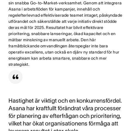
strategi för 2030, vilket ökar den strategiska
sin snabba Go-to-Market-verksamhet. Genom att integrera
anpassningen och synligheten mellan teamen.
Asana i arbetsflöden för kampanjer, innehåll och
regelefterlevnad effektiviserade teamet intaget, påskyndade
utförandet och säkerställde att varje initiativ direkt stödde
deras mål för 2025. Resultatet har blivit effektivare
prioritering, snabbare lanseringar, ökad kapacitet och en
mätbar minskning av manuellt arbete. Den här
framåtblickande omvandlingen återspeglar inte bara
operativ excellens, utan också en djärv ny standard för hur
energiteam kan arbeta smartare, snabbare och mer
strategiskt.
Hastighet är viktigt och en konkurrensfördel.
Asana har kraftfullt förändrat våra processer
för planering av efterfrågan och prioritering,
vilket har ökat organisationens förmåga att
leverera resultat i stor skala.