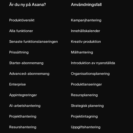
Är du ny på Asana?
Användningsfall
Produktöversikt
Kampanjhantering
Alla funktioner
Innehållskalender
Senaste funktionslanseringen
Kreativ produktion
Prissättning
Målhantering
Starter-abonnemang
Introduktion av nyanställda
Advanced-abonnemang
Organisationsplanering
Enterprise
Produktlanseringar
Appintegreringar
Resursplanering
AI-arbetshantering
Strategisk planering
Projekthantering
Projektintagning
Resurshantering
Uppgiftshantering