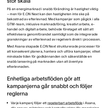
stor skala
På en energimarknad i snabb förändring är hastighet viktig
– men för E.ON Next kan den hastigheten inte ske på
bekostnad av efterlevnad. Med kampanjer som pågick i alla
GTM-team, inklusive marknadsföring, kreativt arbete, e-
handel och digitalt arbete, behövde företaget ett sätt att
effektivisera genomförandet samtidigt som de integrerade
granskningar av efterlevnad av regelverk direkt i processen.
Med Asana skapade E.ON Next strukturerade processer för
att konsekvent planera, hantera och utföra kampanjer, vilket
minskade tiden för godkännanden och säkerställde en
snabb lansering på marknaden utan att äventyra
efterlevnaden.
Enhetliga arbetsflöden gör att
kampanjerna går snabbt och följer
reglerna
Varje kampanj följer ett
repeterbart arbetsflöde
i Asana,
där ansvar, milstolpar och kontrollpunkter för granskning