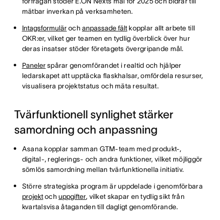
förfrågan stöder E.ON Nexts mål för 2025 och bidrar till
mätbar inverkan på verksamheten.
Intagsformulär
och
anpassade fält
kopplar allt arbete till
OKR:er, vilket ger teamen en tydlig överblick över hur
deras insatser stöder företagets övergripande mål.
Paneler
spårar genomförandet i realtid och hjälper
ledarskapet att upptäcka flaskhalsar, omfördela resurser,
visualisera projektstatus och mäta resultat.
Tvärfunktionell synlighet stärker
samordning och anpassning
Asana kopplar samman GTM-team med produkt-,
digital-, reglerings- och andra funktioner, vilket möjliggör
sömlös samordning mellan tvärfunktionella initiativ.
Större strategiska program är uppdelade i genomförbara
projekt
och
uppgifter
, vilket skapar en tydlig sikt från
kvartalsvisa åtaganden till dagligt genomförande.