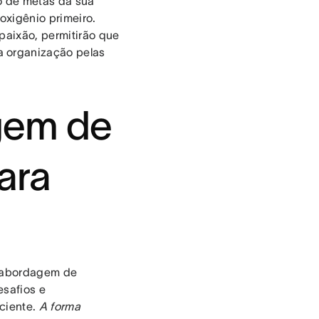
o de metas da sua
oxigênio primeiro.
paixão, permitirão que
a organização pelas
gem de
ara
A abordagem de
esafios e
ciente.
A forma