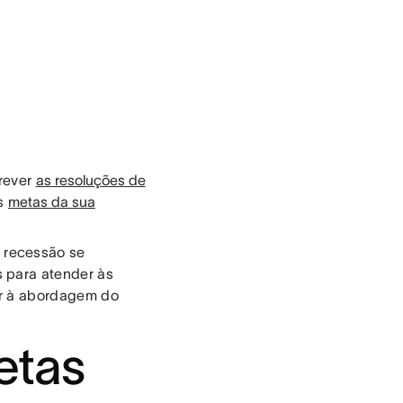
crever
as resoluções de
as
metas da sua
 recessão se
 para atender às
ar à abordagem do
etas