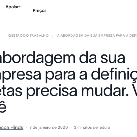
Apoiar
Preços
GESTÃO DO TRABALHO
A ABORDAGEM DA SUA EMPRESA PARA A DEFIN
Falar com Vendas
Ve
|
|
abordagem da sua
presa para a defini
tas precisa mudar. 
ê
cca Hinds
7 de janeiro de 2026
3
minutos de leitura