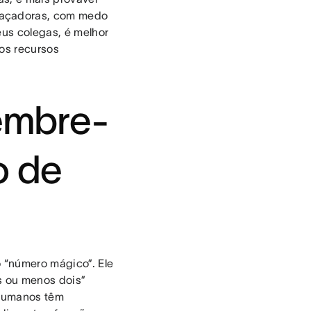
eaçadoras, com medo
eus colegas, é melhor
os recursos
lembre-
o de
 “número mágico”. Ele
s ou menos dois”
 humanos têm