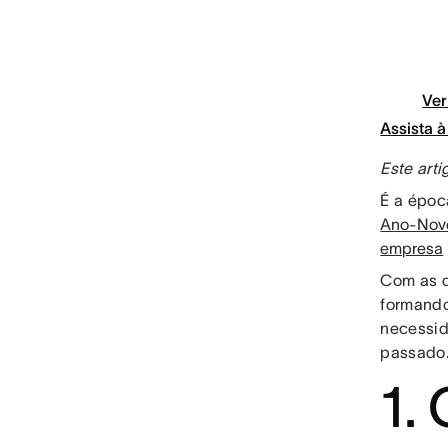
Ver
Assista 
Este art
É a épo
Ano-Nov
empresa
Com as d
formando
necessid
passado
1.