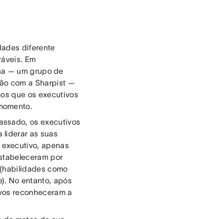
dades diferente
ráveis. Em
na — um grupo de
ção com a Sharpist —
mos que os executivos
 momento.
assado, os executivos
liderar as suas
 executivo, apenas
estabeleceram por
a (habilidades como
). No entanto, após
ivos reconheceram a