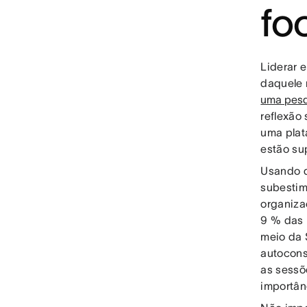
fo
Liderar 
daquele 
uma pes
reflexão
uma plat
estão su
Usando d
subestim
organiza
9 % das 
meio da 
autocons
as sessõ
importân