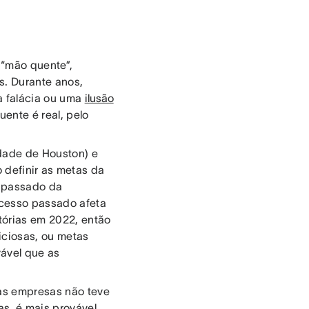
 “mão quente”,
s. Durante anos,
 falácia ou uma
ilusão
ente é real, pelo
idade de Houston) e
 definir as metas da
o passado da
ucesso passado afeta
tórias em 2022, então
iciosas, ou metas
vável que as
das empresas não teve
s, é mais provável