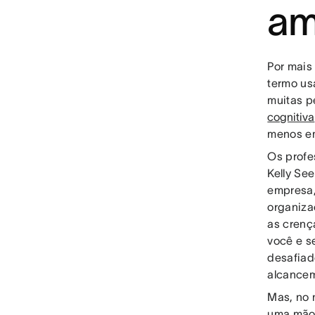
am
Por mais
termo us
muitas p
cognitiva
menos em
Os profe
Kelly Se
empresa,
organiza
as crenç
você e s
desafiad
alcance
Mas, no 
uma mão 