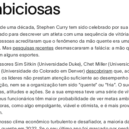
biciosas
 de uma década, Stephen Curry tem sido celebrado por sua
ado para descrever um atleta com uma sequência de vitória
essoas acreditaram que o fenômeno da mão quente era uma
. Mas
pesquisas recentes
desmascararam a falácia: a mão qu
 alguns esportes.
ssores Sim Sitkin (Universidade Duke), Chet Miller (Univers
e (Universidade do Colorado em Denver)
descobriram
que, ao
 os líderes não prestam atenção suficiente ao desempenh
ção, nem se a organização tem sido “quente” ou “fria”. O s
as, atitudes e ações. Se a sua empresa teve uma série de vi
eus funcionários têm maior probabilidade de ver metas amb
oras, como algo empolgante, viável e otimista, e é mais pro
m.
nosso clima econômico turbulento e desafiador, a maioria 
quente em 2022. Se o seu último ano foi marcado por perda