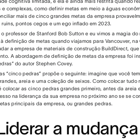
de cognitiva limitada, e ela é ainda mais restrita quando re
as e complexas, como definir metas em meio a águas econôm
onciliar mais de cinco grandes metas da empresa provavelm
 ruins, pontos cegos e um ego inflado em 2023.
 o professor de Stanford Bob Sutton e eu vimos a magia do 
 à definição de metas quando viajamos para Vancouver, na 
udar a empresa de materiais de construção BuildDirect, que
nto. A abordagem de definição de metas da empresa foi ins
edras” do autor Stephen Covey.
das “cinco pedras” propõe o seguinte: imagine que você tem
randes, areia e uma coleção de seixos. Como colocar tudo 
é colocar as cinco pedras grandes primeiro, antes da areia 
esso na liderança da sua empresa no próximo ano se se co
tas principais da empresa, ou grandes pedras.
 Liderar a mudança