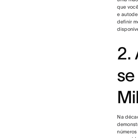
que você
e autode
definir 
disponív
2.
se
Mi
Na décad
demonstr
números 