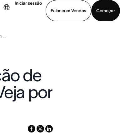
Iniciar sessão
Falar com Vendas
Começar
 ...
ja uma demonstração
Baixar o aplicativo
ção de
Veja por
facebook
x-
linkedin
twitter