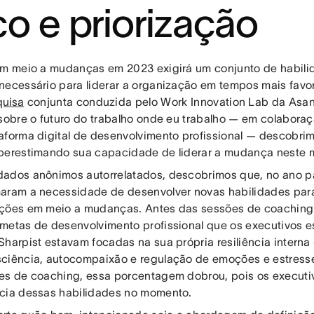
co e priorização
em meio a mudanças em 2023 exigirá um conjunto de habili
necessário para liderar a organização em tempos mais favo
quisa
conjunta conduzida pelo Work Innovation Lab da Asa
 sobre o futuro do trabalho onde eu trabalho — em colabora
aforma digital de desenvolvimento profissional — descobri
perestimando sua capacidade de liderar a mudança neste
ados anônimos autorrelatados, descobrimos que, no ano p
aram a necessidade de desenvolver novas habilidades para 
ções em meio a mudanças. Antes das sessões de coaching
metas de desenvolvimento profissional que os executivos 
Sharpist estavam focadas na sua própria resiliência intern
ciência, autocompaixão e regulação de emoções e estresse
es de coaching, essa porcentagem dobrou, pois os execut
cia dessas habilidades no momento.