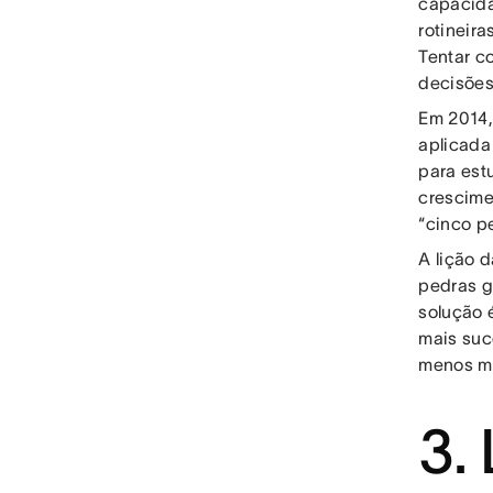
capacida
rotineir
Tentar c
decisões
Em 2014,
aplicada
para est
crescime
“cinco p
A lição 
pedras g
solução 
mais suc
menos me
3.