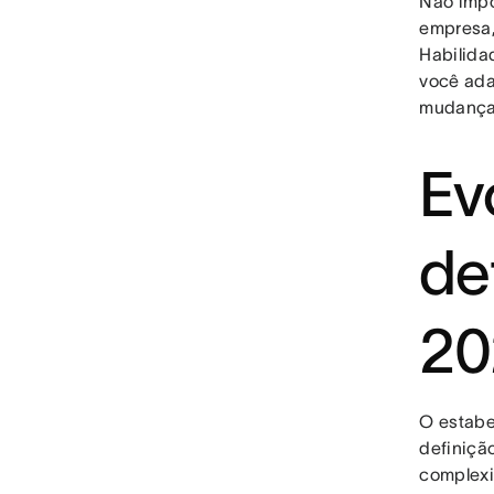
Não impo
empresa,
Habilida
você ada
mudanç
Ev
de
2
O estabe
definiçã
complexi