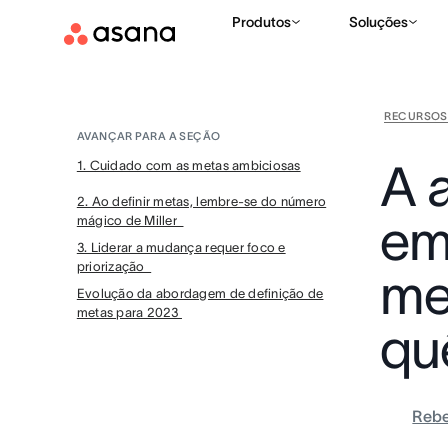
Produtos
Soluções
RECURSOS
AVANÇAR PARA A SEÇÃO
A 
1. Cuidado com as metas ambiciosas
2. Ao definir metas, lembre-se do número
em
mágico de Miller
3. Liderar a mudança requer foco e
priorização
me
Evolução da abordagem de definição de
metas para 2023
qu
Rebe