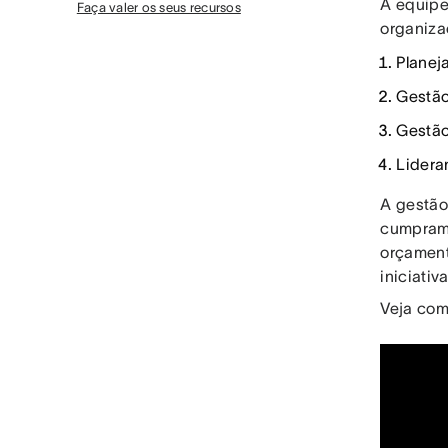
A equipe
Faça valer os seus recursos
organiza
Planej
Gestão
Gestão
Lidera
A gestão
cumpramo
orçament
iniciati
Veja com