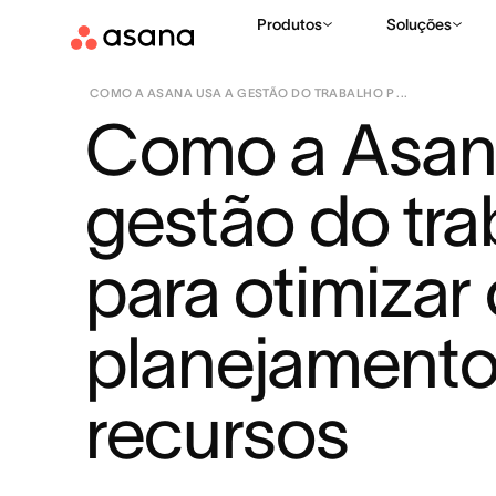
Produtos
Soluções
RECURSOS
CRESCIMENTO E FOCO DA EQUIPE
|
|
COMO A ASANA USA A GESTÃO DO TRABALHO P ...
Como a Asana
gestão do tra
para otimizar 
planejamento
recursos