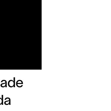
dade
da