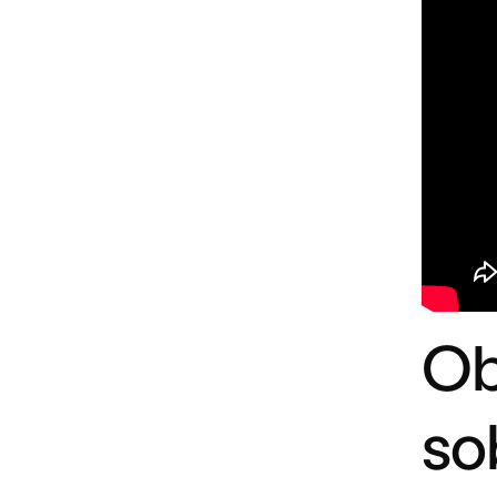
Ob
so