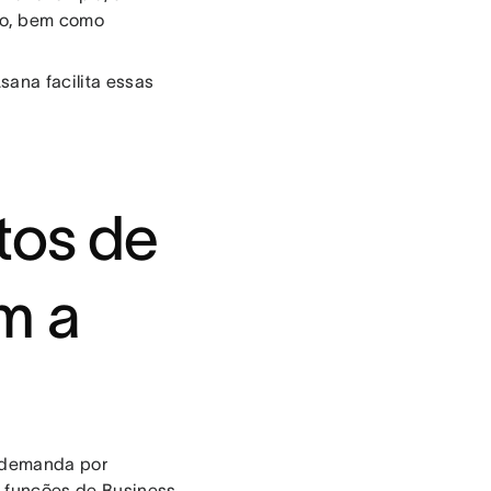
to, bem como
sana facilita essas
tos de
m a
e demanda por
s funções de Business