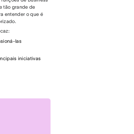
e tão grande de
ra entender o que é
orizado.
icaz:
nsioná-las
ncipais iniciativas