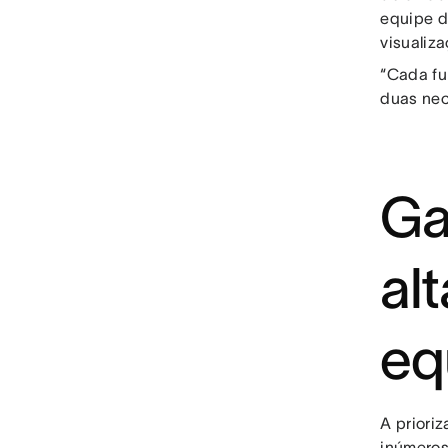
equipe d
visualiz
“Cada fu
duas nec
Ga
al
eq
A priori
inúmeros