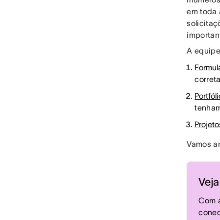
em toda 
solicita
importan
A equipe 
Formul
corret
Portfól
tenham
Projeto
Vamos an
Veja
Com a
conec