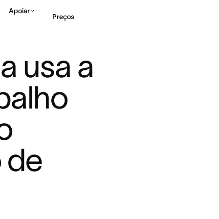
Apoiar
Preços
 usa a 
Falar com Vendas
Ve
balho 
o 
 de 