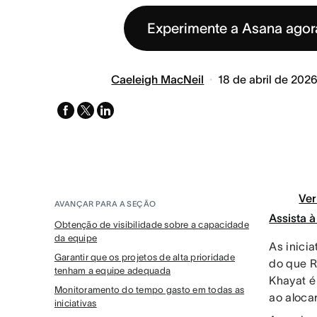
Experimente a Asana ago
Caeleigh MacNeil
18 de abril de 202
facebook
x-
linkedin
twitter
Ver
AVANÇAR PARA A SEÇÃO
Assista 
Obtenção de visibilidade sobre a capacidade
da equipe
As inici
Garantir que os projetos de alta prioridade
do que R
tenham a equipe adequada
Khayat é
Monitoramento do tempo gasto em todas as
ao aloca
iniciativas