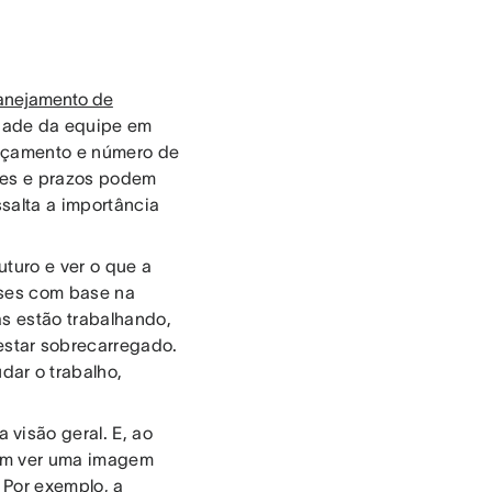
anejamento de
idade da equipe em
orçamento e número de
ades e prazos podem
ssalta a importância
turo e ver o que a
eses com base na
s estão trabalhando,
star sobrecarregado.
ar o trabalho,
visão geral. E, ao
dem ver uma imagem
Por exemplo, a