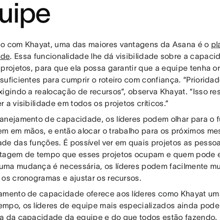
uipe
o com Khayat, uma das maiores vantagens da Asana é o
pl
ade
. Essa funcionalidade lhe dá visibilidade sobre a capac
 projetos, para que ela possa garantir que a equipe tenha 
suficientes para cumprir o roteiro com confiança. “Priorid
xigindo a realocação de recursos”, observa Khayat. “Isso re
 a visibilidade em todos os projetos críticos.”
anejamento de capacidade, os líderes podem olhar para o fu
em em mãos, e então alocar o trabalho para os próximos m
de das funções. É possível ver em quais projetos as pessoa
tagem de tempo que esses projetos ocupam e quem pode e
ma mudança é necessária, os líderes podem facilmente mud
 os cronogramas e ajustar os recursos.
amento de capacidade oferece aos líderes como Khayat uma 
mpo, os líderes de equipe mais especializados ainda po
a da capacidade da equipe e do que todos estão fazendo. 