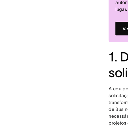
autom
lugar.
Ve
1. 
sol
A equipe
solicita
transfor
de Busin
necessár
projetos