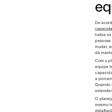
eq
De acord
capacid
todos os
pessoas 
mudar, e
de manter
Com o pl
equipe t
capacida
a porcen
Quando u
estender
O planej
mesmo te
detalhad