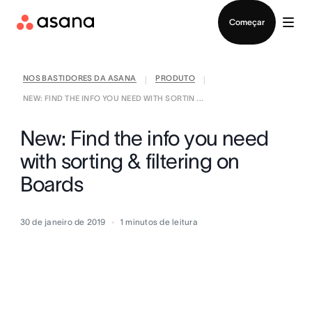
Falar com Vendas
Começar
NOS BASTIDORES DA ASANA
PRODUTO
|
|
NEW: FIND THE INFO YOU NEED WITH SORTIN ...
New: Find the info you need
with sorting & filtering on
Boards
30 de janeiro de 2019
1
minutos de leitura