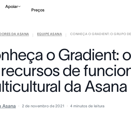
Apoiar
Preços
IDORES DA ASANA
EQUIPE ASANA
CONHEÇA O GRADIENT: O GRUPO DE 
Falar com Vendas
Ve
|
|
nheça o Gradient: 
 recursos de funcio
lticultural da Asana
m Asana
2 de novembro de 2021
4
minutos de leitura