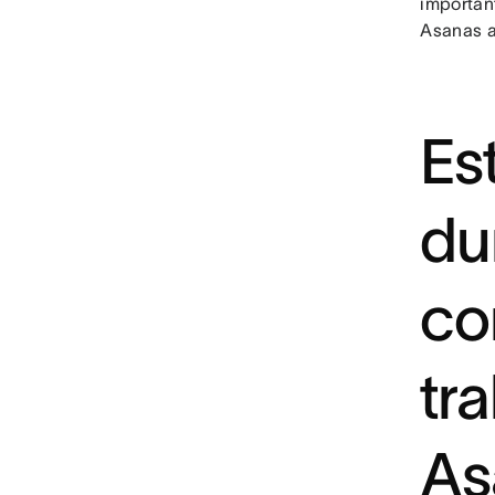
importan
Asanas a
Es
du
co
tr
As