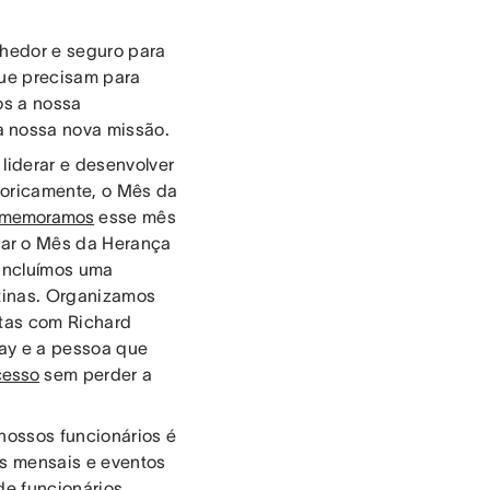
lhedor e seguro para
que precisam para
os a nossa
a nossa nova missão.
liderar e desenvolver
toricamente, o Mês da
memoramos
esse mês
rar o Mês da Herança
 Incluímos uma
atinas. Organizamos
stas com Richard
lay e a pessoa que
cesso
sem perder a
nossos funcionários é
os mensais e eventos
de funcionários,