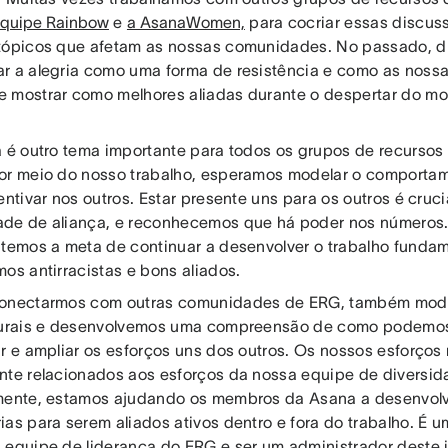
equipe Rainbow
e
a AsanaWomen,
para cocriar essas discus
tópicos que afetam as nossas comunidades. No passado, d
r a alegria como uma forma de resistência e como as nos
 mostrar como melhores aliadas durante o despertar do mo
a é outro tema importante para todos os grupos de recursos
or meio do nosso trabalho, esperamos modelar o comport
entivar nos outros. Estar presente uns para os outros é cruc
de de aliança, e reconhecemos que há poder nos números.
 temos a meta de continuar a desenvolver o trabalho funda
os antirracistas e bons aliados.
conectarmos com outras comunidades de ERG, também mo
turais e desenvolvemos uma compreensão de como podemos
ar e ampliar os esforços uns dos outros. Os nossos esforço
nte relacionados aos esforços da nossa equipe de diversida
mente, estamos ajudando os membros da Asana a desenvolv
as para serem aliados ativos dentro e fora do trabalho. É um
 equipe de liderança do ERG e ser um administrador deste 