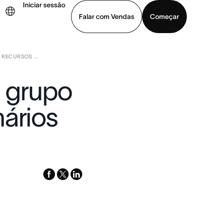
Iniciar sessão
Falar com Vendas
Começar
RECURSOS ...
ja uma demonstração
Baixar o aplicativo
o grupo
nários
facebook
x-
linkedin
twitter