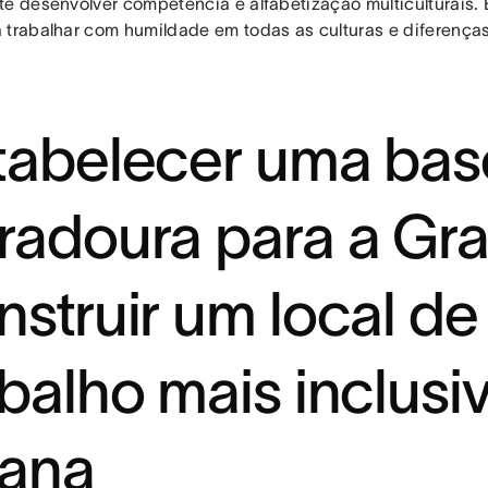
te desenvolver competência e alfabetização multiculturais.
 trabalhar com humildade em todas as culturas e diferenças
tabelecer uma bas
radoura para a Gra
nstruir um local de
abalho mais inclusi
ana