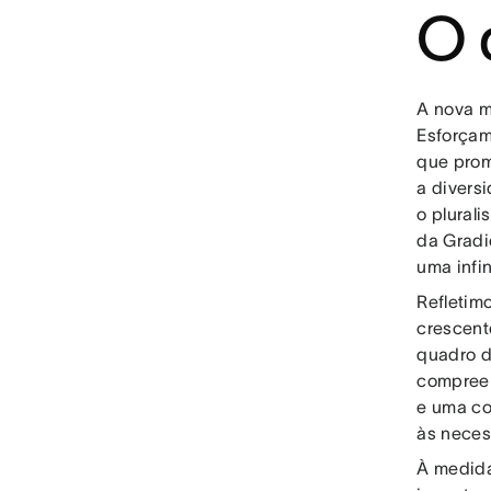
O 
A nova mi
Esforçam
que prom
a diversi
o plurali
da Gradi
uma infi
Refletim
crescent
quadro d
compreen
e uma co
às neces
À medida