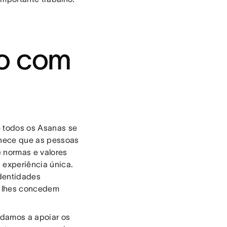
ro com
e todos os Asanas se
nhece que as pessoas
) normas e valores
a experiência única.
dentidades
s lhes concedem
udamos a apoiar os