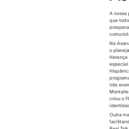
A nossa 
que todo
prospera
comunida
Na Asana
o planej
Herança 
especial
Hispânic
programa
três eve
Montañez
criou o 
identida
Outra ma
facilita
Real Tal