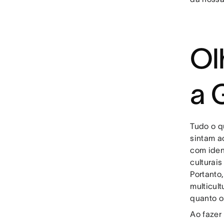
Ol
a 
Tudo o q
sintam a
com iden
culturai
Portanto
multicul
quanto o
Ao fazer