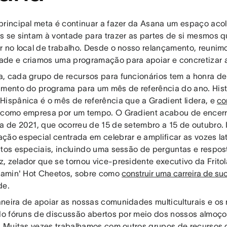
principal meta é continuar a fazer da Asana um espaço aco
s se sintam à vontade para trazer as partes de si mesmos 
r no local de trabalho. Desde o nosso relançamento, reunim
de e criamos uma programação para apoiar e concretizar 
, cada grupo de recursos para funcionários tem a honra de 
amento do programa para um mês de referência do ano. His
Hispânica é o mês de referência que a Gradient lidera, e
co
 como empresa por um tempo. O Gradient acabou de encer
a de 2021, que ocorreu de 15 de setembro a 15 de outubro.
ção especial centrada em celebrar e amplificar as vozes l
ntos especiais, incluindo uma sessão de perguntas e respo
, zelador que se tornou vice-presidente executivo da Frito
Flamin' Hot Cheetos, sobre como
construir uma carreira de su
de.
neira de apoiar as nossas comunidades multiculturais e os 
ndo fóruns de discussão abertos por meio dos nossos almoç
k. Muitas vezes trabalhamos com outros grupos de recursos 