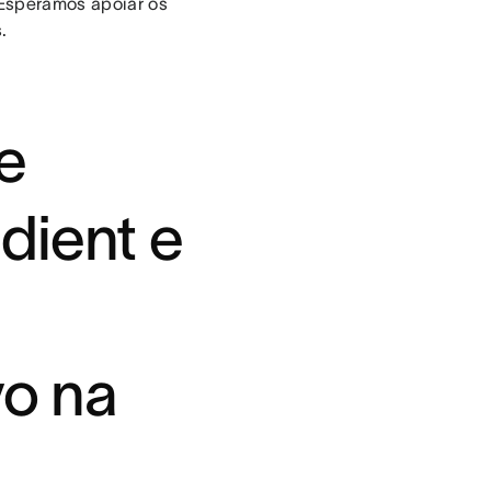
 Esperamos apoiar os
.
e
dient e
vo na