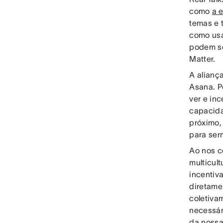
como
a 
temas e 
como usa
podem se
Matter.
A alianç
Asana. P
ver e inc
capacida
próximo,
para serm
Ao nos 
multicul
incentiv
diretame
coletiva
necessári
da nossa