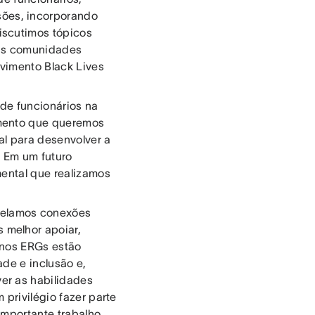
sões, incorporando
iscutimos tópicos
sas comunidades
vimento Black Lives
 de funcionários na
amento que queremos
ial para desenvolver a
 Em um futuro
mental que realizamos
delamos conexões
 melhor apoiar,
s nos ERGs estão
de e inclusão e,
er as habilidades
 privilégio fazer parte
importante trabalho.