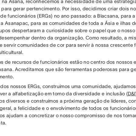
, na Asana, reconhecemos a necessidade de uma estratégi
 para gerar pertencimento. Por isso, decidimos criar dois 
 de funcionários (ERGs) no ano passado: a Blacsana, para
 a Asanapac, para as comunidades de toda a Ásia e ilhas do
upos despertaram a curiosidade sobre o papel que o nosso
desempenhar dentro da organização. Como resultado, a mi
 servir comunidades de cor para servir à nossa crescente f
lticultural.
s de recursos de funcionários estão no centro dos nossos e
Asana. Acreditamos que são ferramentas poderosas para ge
mento.
 dos nossos ERGs, construímos uma comunidade, ajudamos
ver a alfabetização em torno da diversidade e inclusão (
D&I
tos diversos e construímos a próxima geração de líderes, co
geral, a felicidade e o envolvimento de todos os funcionário
os ajudam a concretizar o nosso compromisso de nos torn
sta.