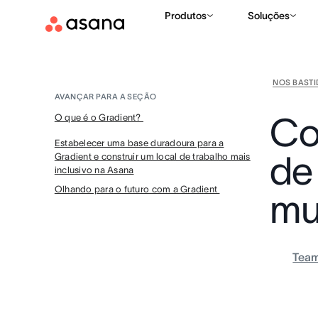
Produtos
Soluções
NOS BAST
AVANÇAR PARA A SEÇÃO
Co
O que é o Gradient?
Estabelecer uma base duradoura para a
de
Gradient e construir um local de trabalho mais
inclusivo na Asana
Olhando para o futuro com a Gradient
mu
Tea