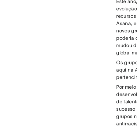
Este ano
evolução
recursos
Asana, e
novos gr
poderia 
mudou de
global mu
Os grupo
aqui na 
pertenci
Por meio
desenvol
de talen
sucesso 
grupos n
antirraci