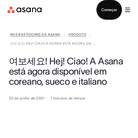
Falar com Vendas
Começar
NOS BASTIDORES DA ASANA
PRODUTO
|
|
여보세요! HEJ! CIAO! A ASANA ESTÁ AGORA DIS ...
여보세요! Hej! Ciao! A Asana
está agora disponível em
coreano, sueco e italiano
25 de junho de 2021
1
minutos de leitura