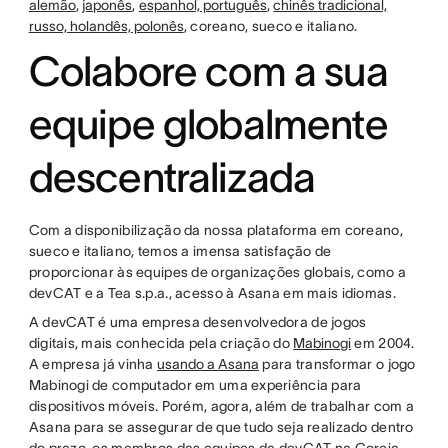
alemão
,
japonês
,
espanhol, português
,
chinês tradicional,
russo, holandês, polonês
, coreano, sueco e italiano.
Colabore com a sua
equipe globalmente
descentralizada
Com a disponibilização da nossa plataforma em coreano,
sueco e italiano, temos a imensa satisfação de
proporcionar às equipes de organizações globais, como a
devCAT e a Tea s.p.a., acesso à Asana em mais idiomas.
A devCAT é uma empresa desenvolvedora de jogos
digitais, mais conhecida pela criação do
Mabinogi
em 2004.
A empresa já vinha
usando a Asana
para transformar o jogo
Mabinogi de computador em uma experiência para
dispositivos móveis. Porém, agora, além de trabalhar com a
Asana para se assegurar de que tudo seja realizado dentro
do prazo, os membros das equipes da devCAT na Coreia