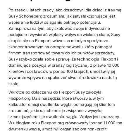
Po sześciu latach pracy jako doradczyni dla dzieci z traumą
Susy Schöneberg zrozumiała, jak satysfakcjonujące jest
wspieranie ludzi w osiąganiu pełnego potencjału.
Zainspirowana tym, aby skalować swoje indywidualne
podejście i wywierać większy wpływ na większą skalę, Susy
skupiła się na Flexport, wówczas młodym spedytorze
skoncentrowanym na oprogramowaniu, który pomagał
firmom transportować towary do ich punktów sprzedaży.
Susy szybko zdała sobie sprawę, że technologia Flexport i
dominująca pozycja w branży logistycznej, z prawie 10 000
klientów i dostawców w ponad 100 krajach, umożliwiły jej
wywarcie wpływu na społeczeństwo i środowisko na dużą
skalę.
Wkrótce po dołączeniu do Flexport Susy założyła
Flexport.org
. Dziś narzędzia, które stworzyła, w tym
kalkulator emisji dwutlenku węgla, pomagają jej klientom
zrozumieć, jakie są ich emisje związane z wysyłką
i zmniejszyć emisje dwutlenku węgla. Wpływ jest znaczący.
W ubiegłym roku Flexport.org zrównoważył ponad 11 000 ton
dwutlenku węgla, umożliwił organizacjom non-profit