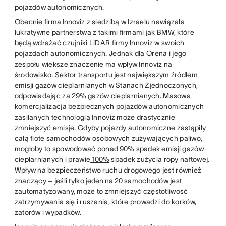
pojazdów autonomicznych.
Obecnie firma
Innoviz
z siedzibą w Izraelu nawiązała
lukratywne partnerstwa z takimi firmami jak BMW, które
będą wdrażać czujniki LiDAR firmy Innoviz w swoich
pojazdach autonomicznych. Jednak dla Orena i jego
zespołu większe znaczenie ma wpływ Innoviz na
środowisko. Sektor transportu jest największym źródłem
emisji gazów cieplarnianych w Stanach Zjednoczonych,
odpowiadając za
29%
gazów cieplarnianych. Masowa
komercjalizacja bezpiecznych pojazdów autonomicznych
zasilanych technologią Innoviz może drastycznie
zmniejszyć emisje. Gdyby pojazdy autonomiczne zastąpiły
całą flotę samochodów osobowych zużywających paliwo,
mogłoby to spowodować ponad
90%
spadek emisji gazów
cieplarnianych i prawie
100%
spadek zużycia ropy naftowej.
Wpływ na bezpieczeństwo ruchu drogowego jest również
znaczący – jeśli tylko
jeden na 20
samochodów jest
zautomatyzowany, może to zmniejszyć częstotliwość
zatrzymywania się i ruszania, które prowadzi do korków,
zatorów i wypadków.