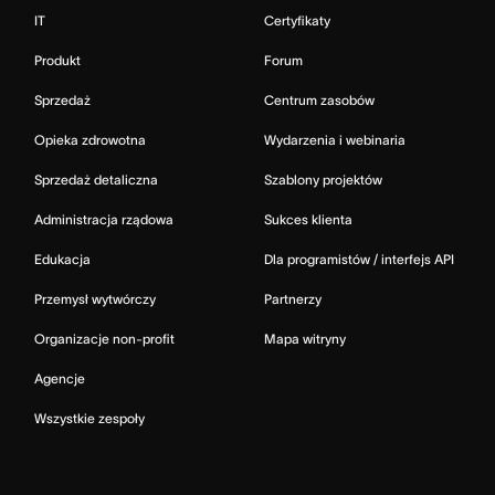
IT
Certyfikaty
Produkt
Forum
Sprzedaż
Centrum zasobów
Opieka zdrowotna
Wydarzenia i webinaria
Sprzedaż detaliczna
Szablony projektów
Administracja rządowa
Sukces klienta
Edukacja
Dla programistów / interfejs API
Przemysł wytwórczy
Partnerzy
Organizacje non-profit
Mapa witryny
Agencje
Wszystkie zespoły