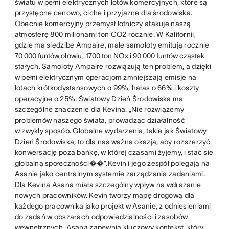
światu w pełni elektrycznych lotów komercyjnych, które są
przystępne cenowo, ciche i przyjazne dla środowiska.
Obecnie komercyjny przemysł lotniczy atakuje naszą
atmosferę 800 milionami ton CO2 rocznie. W Kalifornii,
gdzie ma siedzibę Ampaire, małe samoloty emitują rocznie
70 000 funtów
ołowiu,
1700 ton
NOx
i
90 000 funtów
cząstek
stałych. Samoloty Ampaire rozwiązują ten problem, a dzięki
w pełni elektrycznym operacjom zmniejszają emisje na
lotach krótkodystansowych o 99%, hałas o 66% i koszty
operacyjne o 25%. Światowy Dzień Środowiska ma
szczególne znaczenie dla Kevina. „Nie rozwiążemy
problemów naszego świata, prowadząc działalność
w zwykły sposób. Globalne wydarzenia, takie jak Światowy
Dzień Środowiska, to dla nas ważna okazja, aby rozszerzyć
konwersację poza bańkę, w której czasami żyjemy, i stać się
globalną społeczności��”.Kevin i jego zespół polegają na
Asanie jako centralnym systemie zarządzania zadaniami.
Dla Kevina Asana miała szczególny wpływ na wdrażanie
nowych pracowników. Kevin tworzy mapę drogową dla
każdego pracownika jako projekt w Asanie, z odniesieniami
do zadań w obszarach odpowiedzialności i zasobów
wewnętrznych. Asana zapewnia kluczowy kontekst, który