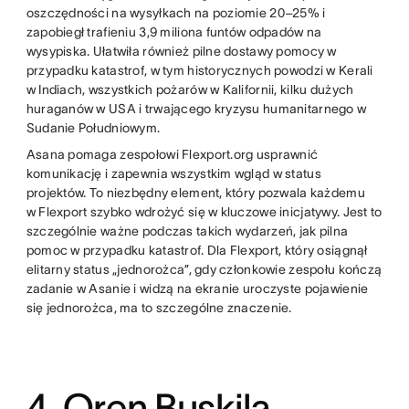
oszczędności na wysyłkach na poziomie 20–25% i
zapobiegł trafieniu 3,9 miliona funtów odpadów na
wysypiska. Ułatwiła również pilne dostawy pomocy w
przypadku katastrof, w tym historycznych powodzi w Kerali
w Indiach, wszystkich pożarów w Kalifornii, kilku dużych
huraganów w USA i trwającego kryzysu humanitarnego w
Sudanie Południowym.
Asana pomaga zespołowi Flexport.org usprawnić
komunikację i zapewnia wszystkim wgląd w status
projektów. To niezbędny element, który pozwala każdemu
w Flexport szybko wdrożyć się w kluczowe inicjatywy. Jest to
szczególnie ważne podczas takich wydarzeń, jak pilna
pomoc w przypadku katastrof. Dla Flexport, który osiągnął
elitarny status „jednorożca”, gdy członkowie zespołu kończą
zadanie w Asanie i widzą na ekranie uroczyste pojawienie
się jednorożca, ma to szczególne znaczenie.
4. Oren Buskila,