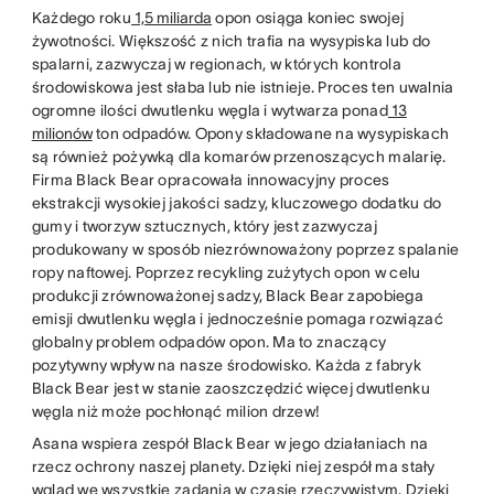
Każdego roku
1,5 miliarda
opon osiąga koniec swojej
żywotności. Większość z nich trafia na wysypiska lub do
spalarni, zazwyczaj w regionach, w których kontrola
środowiskowa jest słaba lub nie istnieje. Proces ten uwalnia
ogromne ilości dwutlenku węgla i wytwarza ponad
13
milionów
ton odpadów. Opony składowane na wysypiskach
są również pożywką dla komarów przenoszących malarię.
Firma Black Bear opracowała innowacyjny proces
ekstrakcji wysokiej jakości sadzy, kluczowego dodatku do
gumy i tworzyw sztucznych, który jest zazwyczaj
produkowany w sposób niezrównoważony poprzez spalanie
ropy naftowej. Poprzez recykling zużytych opon w celu
produkcji zrównoważonej sadzy, Black Bear zapobiega
emisji dwutlenku węgla i jednocześnie pomaga rozwiązać
globalny problem odpadów opon. Ma to znaczący
pozytywny wpływ na nasze środowisko. Każda z fabryk
Black Bear jest w stanie zaoszczędzić więcej dwutlenku
węgla niż może pochłonąć milion drzew!
Asana wspiera zespół Black Bear w jego działaniach na
rzecz ochrony naszej planety. Dzięki niej zespół ma stały
wgląd we wszystkie zadania w czasie rzeczywistym. Dzięki