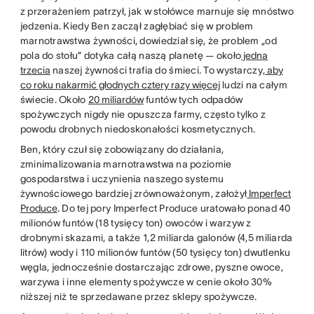
z przerażeniem patrzył, jak w stołówce marnuje się mnóstwo
jedzenia. Kiedy Ben zaczął zagłębiać się w problem
marnotrawstwa żywności, dowiedział się, że problem „od
pola do stołu” dotyka całą naszą planetę — około
jedna
trzecia
naszej żywności trafia do śmieci. To wystarczy
, aby
co roku nakarmić głodnych cztery razy więcej
ludzi na całym
świecie. Około
20 miliardów
funtów tych odpadów
spożywczych nigdy nie opuszcza farmy, często tylko z
powodu drobnych niedoskonałości kosmetycznych.
Ben, który czuł się zobowiązany do działania,
zminimalizowania marnotrawstwa na poziomie
gospodarstwa i uczynienia naszego systemu
żywnościowego bardziej zrównoważonym, założył
Imperfect
Produce
. Do tej pory Imperfect Produce uratowało ponad 40
milionów funtów (18 tysięcy ton) owoców i warzyw z
drobnymi skazami, a także 1,2 miliarda galonów (4,5 miliarda
litrów) wody i 110 milionów funtów (50 tysięcy ton) dwutlenku
węgla, jednocześnie dostarczając zdrowe, pyszne owoce,
warzywa i inne elementy spożywcze w cenie około 30%
niższej niż te sprzedawane przez sklepy spożywcze.