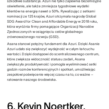
szkodliwe substancje. Azuri nie tylko zapewnia bezemisyjne
oświetlenie, ale także zmniejsza tygodniowe wydatki
klientów na energię nawet o 50%. Rywalizując z setkami
nominacji ze 125 krajów, Azuri otrzymała nagrodę Global
SDG Award for Clean and Affordable Energy w 2018 roku,
która wyróżnia firmy pomagające Organizacji Narodów
Zjednoczonych w osiągnięciu celów globalnego
zrównoważonego rozwoju (GSD).
Asana stanowi potężny fundament dla Azuri. Dzięki Asanie
Azuri udało się zwiększyć wydajność w całym łańcuchu
wartości. Dzięki dostępowi do scentralizowanego centrum,
które zwiększa widoczność statusu zadań, Asana
zwiększyła produktywność i pomogła wyeliminować setki
godzin rozmów konferencyjnych i spotkań, umożliwiając
zespołowi poświęcenie więcej czasu na to, co ważne –
ratowanie naszego środowiska.
6. Kevin Noertker,