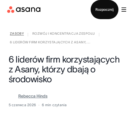
Kontakt ze sprzedażą
Rozpocznij
ZASOBY
ROZWÓJ I KONCENTRACJA ZESPOŁU
|
|
6 LIDERÓW FIRM KORZYSTAJĄCYCH Z ASANY, ...
6 liderów firm korzystających
z Asany, którzy dbają o
środowisko
Rebecca Hinds
5 czerwca 2026
6
min czytania