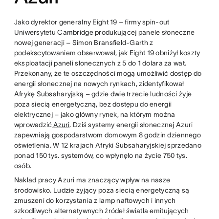
Jako dyrektor generalny Eight 19 – firmy spin-out
Uniwersytetu Cambridge produkującej panele słoneczne
nowej generacji – Simon Bransfield-Garth z
podekscytowaniem obserwował, jak Eight 19 obniżył koszty
eksploatacji paneli słonecznych z 5 do 1 dolara za wat.
Przekonany, że te oszczędności mogą umożliwić dostęp do
energii słonecznej na nowych rynkach, zidentyfikował
Afrykę Subsaharyjską – gdzie dwie trzecie ludności żyje
poza siecią energetyczną, bez dostępu do energii
elektrycznej – jako główny rynek, na którym można
wprowadzić
Azuri
. Dziś systemy energii słonecznej Azuri
zapewniają gospodarstwom domowym 8 godzin dziennego
oświetlenia. W 12 krajach Afryki Subsaharyjskiej sprzedano
ponad 150 tys. systemów, co wpłynęło na życie 750 tys.
osób.
Nakład pracy Azuri ma znaczący wpływ na nasze
środowisko. Ludzie żyjący poza siecią energetyczną są
zmuszeni do korzystania z lamp naftowych i innych
szkodliwych alternatywnych źródeł światła emitujących