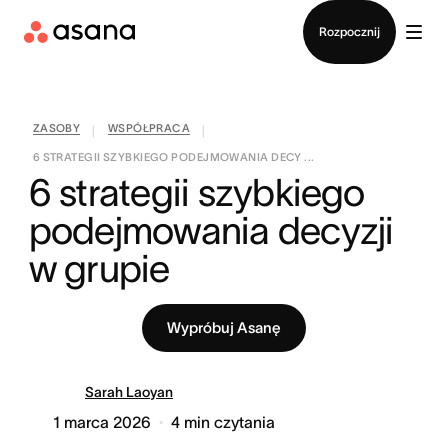
Kontakt ze sprzedażą
Rozpocznij
ZASOBY
WSPÓŁPRACA
|
|
6 STRATEGII SZYBKIEGO PODEJMOWANIA DECY ...
6 strategii szybkiego 
podejmowania decyzji 
w grupie
Wypróbuj Asanę
Sarah Laoyan
1 marca 2026
4
min czytania