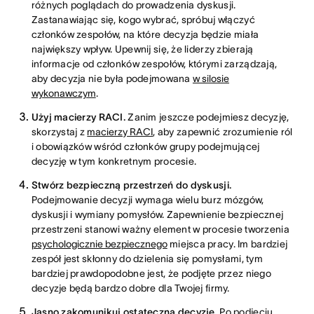
różnych poglądach do prowadzenia dyskusji.
Zastanawiając się, kogo wybrać, spróbuj włączyć
członków zespołów, na które decyzja będzie miała
największy wpływ. Upewnij się, że liderzy zbierają
informacje od członków zespołów, którymi zarządzają,
aby decyzja nie była podejmowana
w silosie
wykonawczym
.
Użyj macierzy RACI.
Zanim jeszcze podejmiesz decyzję,
skorzystaj z
macierzy RACI
, aby zapewnić zrozumienie ról
i obowiązków wśród członków grupy podejmującej
decyzję w tym konkretnym procesie.
Stwórz bezpieczną przestrzeń do dyskusji.
Podejmowanie decyzji wymaga wielu burz mózgów,
dyskusji i wymiany pomysłów. Zapewnienie bezpiecznej
przestrzeni stanowi ważny element w procesie tworzenia
psychologicznie bezpiecznego
miejsca pracy. Im bardziej
zespół jest skłonny do dzielenia się pomysłami, tym
bardziej prawdopodobne jest, że podjęte przez niego
decyzje będą bardzo dobre dla Twojej firmy.
Jasno zakomunikuj ostateczną decyzję.
Po podjęciu