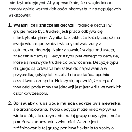
międzyfunkcyjnymi. Aby upewnić się, że uwzględnione
zostały opinie wszystkich osób, skorzystaj z następujących
wskazówek:
Wyjaśnij cel i znaczenie decyzji.
Podjęcie decyzji w
grupie może być trudne, jeśli praca odbywa się
międzyfunkcyjnie. Wynika to z faktu, że każdy zespół ma
swoje własne potrzeby i własny cel związany z
ostateczną decyzją. Należy również wziąć pod uwagę
znaczenie decyzji. Decyzje typu pierwszego to decyzje,
które są niezwykle trudne do odwrócenia. Decyzje typu
drugiego są odwracalne i łatwe do naprawienia w
przypadku, gdyby ich rezultat nie do końca spełniał
oczekiwania zespołu. Należy się upewnić, że stopień
trwałości podejmowanej decyzji jest jasny dla wszystkich
członków zespołu.
Spraw, aby grupa podejmująca decyzję była niewielka,
ale zróżnicowana.
Twoja decyzja może mieć wpływ na
wiele osób, ale utrzymanie małej grupy decyzyjnej może
pomóc w zachowaniu zwinności. Ważne jest
zróżnicowanie tej grupy, ponieważ skłania to osoby o