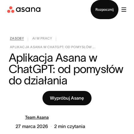
Kontakt ze sprzedażą
Rozpocznij
ZASOBY
AI W PRACY
|
|
APLIKACJA ASANA W CHATGPT: OD POMYSŁÓW ...
Aplikacja Asana w 
ChatGPT: od pomysłów 
do działania
Wypróbuj Asanę
Team Asana
27 marca 2026
2
min czytania