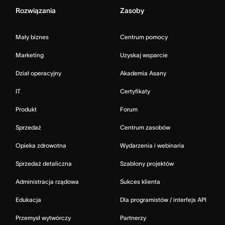
Rozwiązania
Zasoby
Mały biznes
Centrum pomocy
Marketing
Uzyskaj wsparcie
Dział operacyjny
Akademia Asany
IT
Certyfikaty
Produkt
Forum
Sprzedaż
Centrum zasobów
Opieka zdrowotna
Wydarzenia i webinaria
Sprzedaż detaliczna
Szablony projektów
Administracja rządowa
Sukces klienta
Edukacja
Dla programistów / interfejs API
Przemysł wytwórczy
Partnerzy