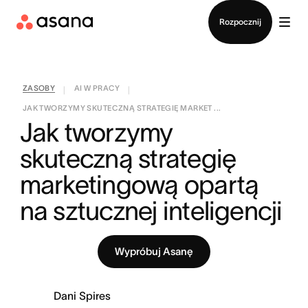
Kontakt ze sprzedażą
Rozpocznij
ZASOBY
AI W PRACY
|
|
JAK TWORZYMY SKUTECZNĄ STRATEGIĘ MARKET ...
Jak tworzymy 
skuteczną strategię 
marketingową opartą 
na sztucznej inteligencji
Wypróbuj Asanę
Dani Spires