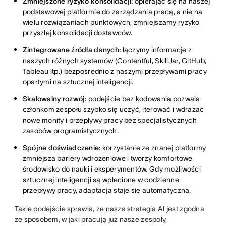
Zmniejszone ryzyko konsolidacji:
opierając się na naszej
podstawowej platformie do zarządzania pracą, a nie na
wielu rozwiązaniach punktowych, zmniejszamy ryzyko
przyszłej konsolidacji dostawców.
Zintegrowane źródła danych:
łączymy informacje z
naszych różnych systemów (Contentful, SkillJar, GitHub,
Tableau itp.) bezpośrednio z naszymi przepływami pracy
opartymi na sztucznej inteligencji.
Skalowalny rozwój:
podejście bez kodowania pozwala
członkom zespołu szybko się uczyć, iterować i wdrażać
nowe monity i przepływy pracy bez specjalistycznych
zasobów programistycznych.
Spójne doświadczenie:
korzystanie ze znanej platformy
zmniejsza bariery wdrożeniowe i tworzy komfortowe
środowisko do nauki i eksperymentów. Gdy możliwości
sztucznej inteligencji są wplecione w codzienne
przepływy pracy, adaptacja staje się automatyczna.
Takie podejście sprawia, że nasza strategia AI jest zgodna
ze sposobem, w jaki pracują już nasze zespoły,