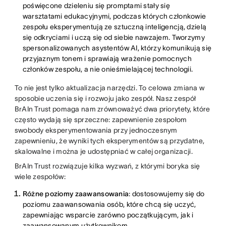
poświęcone dzieleniu się promptami stały się
warsztatami edukacyjnymi, podczas których członkowie
zespołu eksperymentują ze sztuczną inteligencją, dzielą
się odkryciami i uczą się od siebie nawzajem. Tworzymy
spersonalizowanych asystentów AI, którzy komunikują się
przyjaznym tonem i sprawiają wrażenie pomocnych
członków zespołu, a nie onieśmielającej technologii.
To nie jest tylko aktualizacja narzędzi. To celowa zmiana w
sposobie uczenia się i rozwoju jako zespół. Nasz zespół
BrAIn Trust pomaga nam zrównoważyć dwa priorytety, które
często wydają się sprzeczne: zapewnienie zespołom
swobody eksperymentowania przy jednoczesnym
zapewnieniu, że wyniki tych eksperymentów są przydatne,
skalowalne i można je udostępniać w całej organizacji.
BrAIn Trust rozwiązuje kilka wyzwań, z którymi boryka się
wiele zespołów:
Różne poziomy zaawansowania
: dostosowujemy się do
poziomu zaawansowania osób, które chcą się uczyć,
zapewniając wsparcie zarówno początkującym, jak i
zaawansowanym użytkownikom.