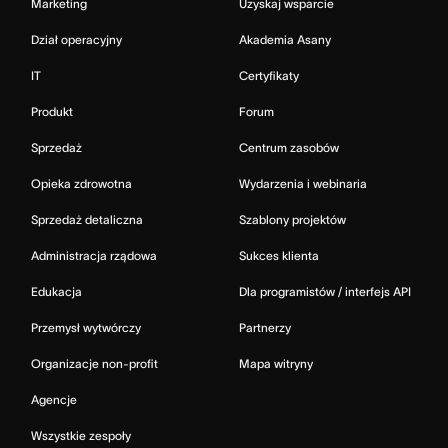
Marketing
Uzyskaj wsparcie
Dział operacyjny
Akademia Asany
IT
Certyfikaty
Produkt
Forum
Sprzedaż
Centrum zasobów
Opieka zdrowotna
Wydarzenia i webinaria
Sprzedaż detaliczna
Szablony projektów
Administracja rządowa
Sukces klienta
Edukacja
Dla programistów / interfejs API
Przemysł wytwórczy
Partnerzy
Organizacje non-profit
Mapa witryny
Agencje
Wszystkie zespoły