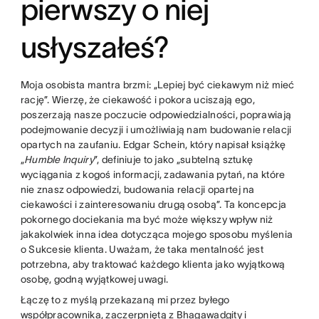
pierwszy o niej
usłyszałeś?
Moja osobista mantra brzmi: „Lepiej być ciekawym niż mieć
rację”. Wierzę, że ciekawość i pokora uciszają ego,
poszerzają nasze poczucie odpowiedzialności, poprawiają
podejmowanie decyzji i umożliwiają nam budowanie relacji
opartych na zaufaniu. Edgar Schein, który napisał książkę
„
Humble Inquiry
”, definiuje to jako „subtelną sztukę
wyciągania z kogoś informacji, zadawania pytań, na które
nie znasz odpowiedzi, budowania relacji opartej na
ciekawości i zainteresowaniu drugą osobą”. Ta koncepcja
pokornego dociekania ma być może większy wpływ niż
jakakolwiek inna idea dotycząca mojego sposobu myślenia
o Sukcesie klienta. Uważam, że taka mentalność jest
potrzebna, aby traktować każdego klienta jako wyjątkową
osobę, godną wyjątkowej uwagi.
Łączę to z myślą przekazaną mi przez byłego
współpracownika, zaczerpniętą z Bhagawadgity i