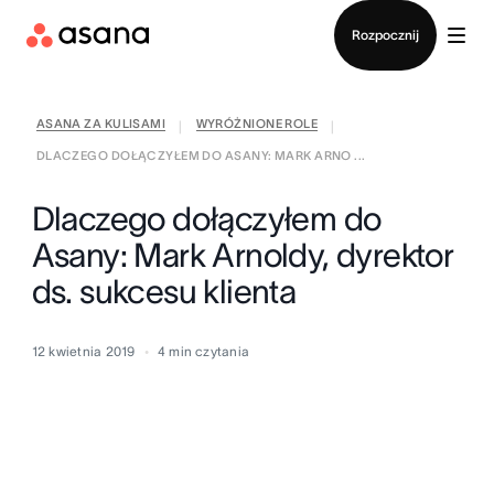
Kontakt ze sprzedażą
Rozpocznij
ASANA ZA KULISAMI
WYRÓŻNIONE ROLE
|
|
DLACZEGO DOŁĄCZYŁEM DO ASANY: MARK ARNO ...
Dlaczego dołączyłem do
Asany: Mark Arnoldy, dyrektor
ds. sukcesu klienta
12 kwietnia 2019
4
min czytania