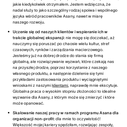
jakie kiedykolwiek otrzymałem. Jestem wdzięczna, że
nadal służy to jako szczególny rodzaj spoiwa i wspólnego
języka wśród pracowników Asany, nawet w miarę
naszego rozwoju.
Uczenie się od naszych klientów i wspieranie ich w
trakcie globalnej ekspansji
: nie mogę się doczekać, aż
nauczymy się poruszać po chaosie wielu kultur, stref
czasowych, rynków i zarządzania macierzowego.
Jesteśmy już na dobrej drodze do stania się firmą
globalną, ale rozwiązywanie wyzwań, które czekają nas
na przyszłej drodze, poprzez korzystanie z naszego
własnego produktu, a następnie dzielenie się tymi
przykładami zastosowania produktu i wyciągniętymi
wnioskami z naszymi
klientami
, naprawdę mnie ekscytuje.
Globalna praca o wysokim stopniu złożoności to idealne
wyzwanie dla Asany, z którym może się zmierzyć i które
może opanować.
Skalowanie naszej pracy w ramach programu Asana dla
organizacji non-profit
: dla mnie to oczywistość!
Większość mojej kariery spędziłam, rozwijając zespoły,