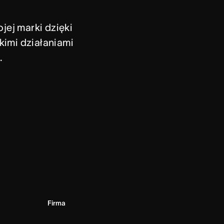
j marki dzięki 
imi działaniami 
.
Firma