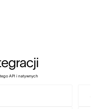
tegracji
ego API i natywnych 
Zoom