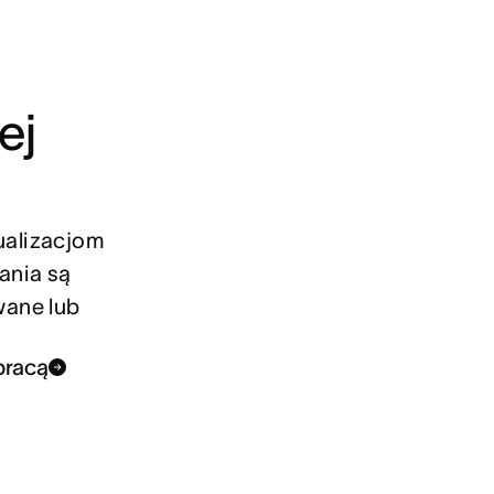
ej
ualizacjom
ania są
wane lub
pracą