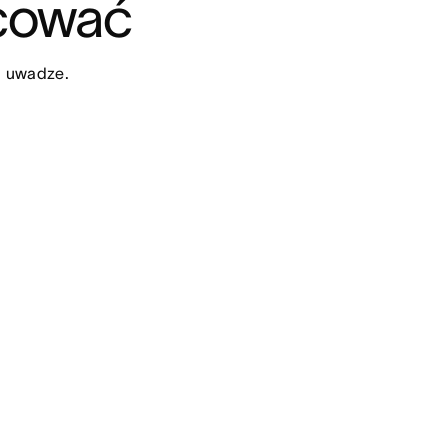
acować
j uwadze.