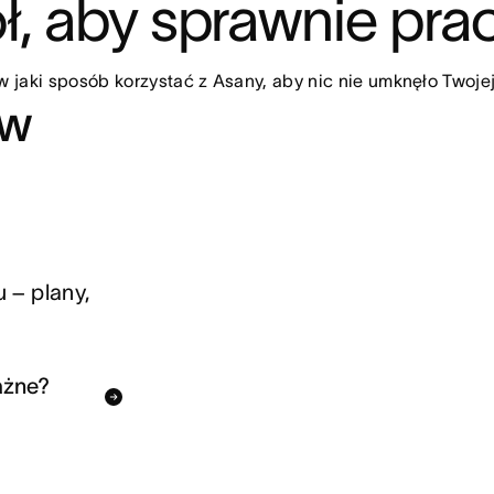
ł, aby sprawnie pr
w jaki sposób korzystać z Asany, aby nic nie umknęło Twoje
 w
 – plany,
ażne?