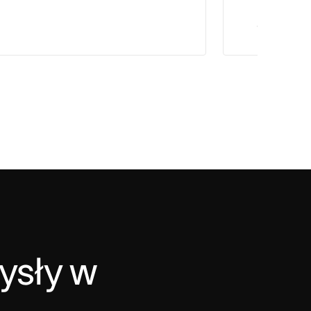
Salesforce
sły w 