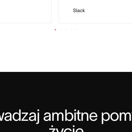
Slack
adzaj ambitne pomy
życie