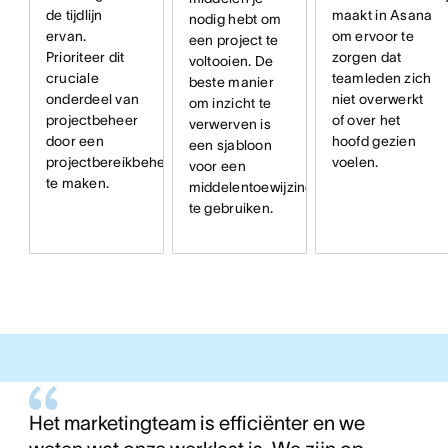
de tijdlijn
maakt in Asana
nodig hebt om
ervan.
om ervoor te
een project te
Prioriteer dit
zorgen dat
voltooien. De
cruciale
teamleden zich
beste manier
onderdeel van
niet overwerkt
om inzicht te
projectbeheer
of over het
verwerven is
door een
hoofd gezien
een sjabloon
projectbereikbeheerplansjabloon
voelen.
voor een
te maken.
middelentoewijzingsplan
te gebruiken.
Het marketingteam is efficiënter en we