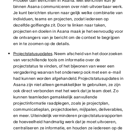
Probeer dan Berichten in Asana. Met Berichten kun je
binnen Asana communiceren over niet-uitvoerbaar werk.
Je kunt berichten sturen naar gelijk welke combinatie van
individuen, teams en projecten, zodat iedereen op
dezelfde golflengte zit. Door te linken naar taken,
projecten en doelen in Asana maak je het eenvoudig voor
de ontvangers van je bericht om de context te begrijpen
en in te zoomen op de details.
Projectstatusupdates
. Neem afscheid van het doorzoeken
van verschillende tools om informatie over de
projectstatus te vinden, of het bijwonen van weer een
vergadering waarvan het onderwerp ook met een e-mail
had kunnen worden afgehandeld. Projectstatusupdates in
Asana zijn niet alleen gemakkelijker te gebruiken, ze zijn
ook direct verbonden met het werk dat je team doet. Zo
kunnen teamleden gemakkelijk aanvullende
projectinformatie raadplegen, zoals je projectplan,
communicatieplan, projectdoelen, mijlpalen, deliverables,
en meer. Uiteindelijk verminderen projectstatusrapporten
de hoeveelheid handmatig werk dat je moet uitvoeren,
centraliseren ze informatie, en houden ze iedereen op de