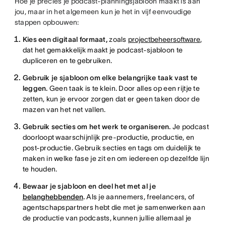
Hoe je precies je podcast-planningsjabloon maakt is aan
jou, maar in het algemeen kun je het in vijf eenvoudige
stappen opbouwen:
Kies een digitaal formaat,
zoals
projectbeheersoftware
,
dat het gemakkelijk maakt je podcast-sjabloon te
dupliceren en te gebruiken.
Gebruik je sjabloon om elke belangrijke taak vast te
leggen.
Geen taak is te klein. Door alles op een rijtje te
zetten, kun je ervoor zorgen dat er geen taken door de
mazen van het net vallen.
Gebruik secties om het werk te organiseren.
Je podcast
doorloopt waarschijnlijk pre-productie, productie, en
post-productie. Gebruik secties en tags om duidelijk te
maken in welke fase je zit en om iedereen op dezelfde lijn
te houden.
Bewaar je sjabloon en deel het met al je
belanghebbenden
.
Als je aannemers, freelancers, of
agentschapspartners hebt die met je samenwerken aan
de productie van podcasts, kunnen jullie allemaal je