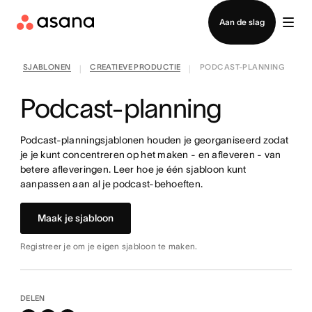
Contact opnemen met verkoop
Aan de slag
SJABLONEN
CREATIEVE PRODUCTIE
PODCAST-PLANNING
|
|
Podcast-planning
Podcast-planningsjablonen houden je georganiseerd zodat
je je kunt concentreren op het maken - en afleveren - van
betere afleveringen. Leer hoe je één sjabloon kunt
aanpassen aan al je podcast-behoeften.
Maak je sjabloon
Registreer je om je eigen sjabloon te maken.
DELEN