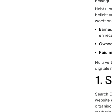
belangri
Hebt u oo
belicht v
wordt on
Earne
en rec
Owned
Paid 
Nu u vert
digitale
1. 
Search E
website 
organisc