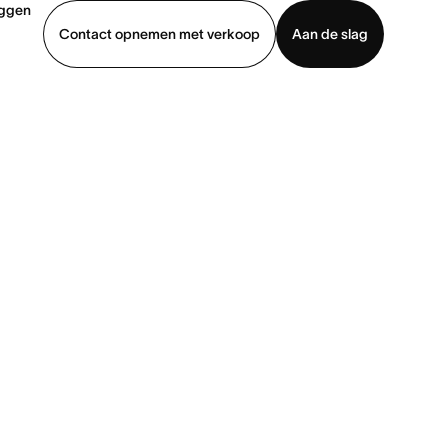
oggen
Contact opnemen met verkoop
Aan de slag
erkoop
Demo bekijken
App downloaden