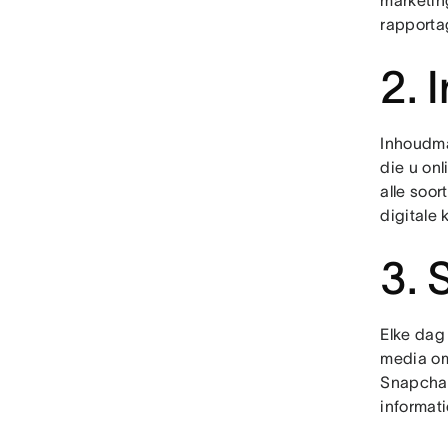
marketin
rapporta
2. 
Inhoudma
die u onl
alle soo
digitale 
3. 
Elke dag
media omv
Snapchat
informati