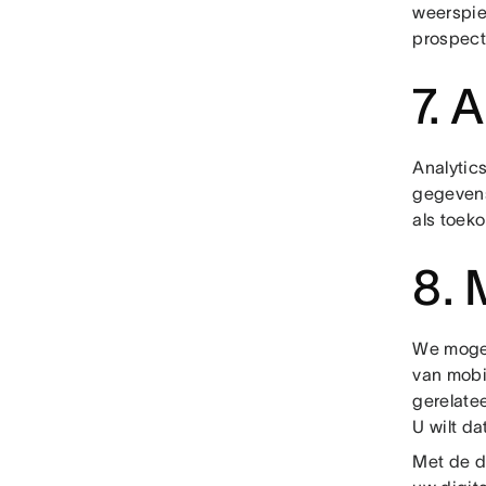
weerspie
prospect
7. 
Analytic
gegevens
als toek
8. 
We mogen
van mobi
gerelatee
U wilt da
Met de d