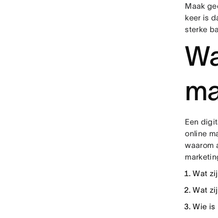
Maak gee
keer is d
sterke b
Wa
ma
Een digi
online ma
waarom a
marketing
Wat zi
Wat zij
Wie is