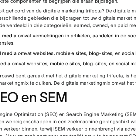
jkste componenten te begrijpen die eraan bijdragen.
it gehoord van de digitale marketing trifecta? De digitale m
erschillende gebieden die bijdragen tot uw digitale marketin
derverdeeld in drie categorieën: earned, owned, en paid me
d media
omvat vermeldingen in artikelen, aandelen in de soc
ensies.
 media
omvat websites, mobiele sites, blog-sites, en socia
media
omvat websites, mobiele sites, blog-sites, en social m
rouwd bent geraakt met het digitale marketing trifecta, is he
 marketingmix te duiken. De digitale marketingmix omvat het
SEO en SEM
ngine Optimization (SEO) en Search Engine Marketing (SE
en webeigenschappen in een zoekmachine gerangschikt w
h verkeer binnen, terwijl SEM verkeer binnenbrengt via adver