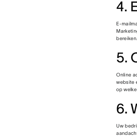
4. 
E-mailmar
Marketin
bereiken
5. 
Online a
website 
op welke
6. 
Uw bedrij
aandacht