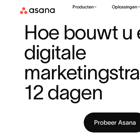
Producten
Oplossingen
BRONNEN
MARKETING
HOE BOUWT U EEN DIGITALE MARK
|
|
Hoe bouwt u 
digitale 
marketingstrat
12 dagen
Probeer Asana