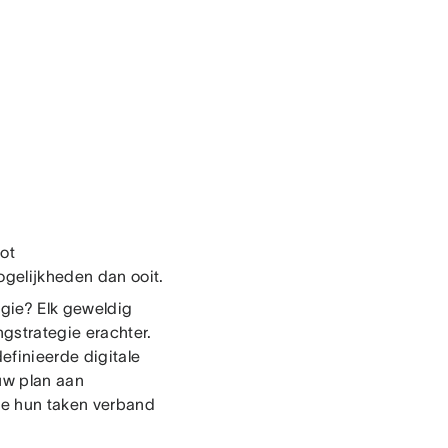
tot
ogelijkheden dan ooit.
egie? Elk geweldig
ngstrategie erachter.
efinieerde digitale
uw plan aan
oe hun taken verband