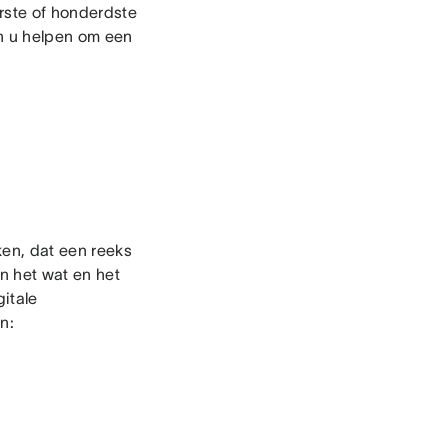
erste of honderdste
en u helpen om een
ken, dat een reeks
an het wat en het
itale
n: