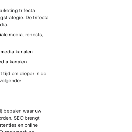
arketing trifecta
gstrategie. De trifecta
dia.
iale media, reposts,
l media kanalen.
edia kanalen.
t tijd om dieper in de
 volgende:
M) bepalen waar uw
orden. SEO brengt
tenties en online