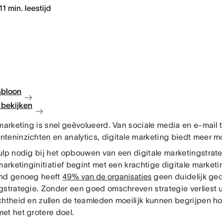
11
min. leestijd
abloon
bekijken
marketing is snel geëvolueerd. Van sociale media en e-mail 
teninzichten en analytics, digitale marketing biedt meer m
ulp nodig bij het opbouwen van een digitale marketingstrat
marketinginitiatief begint met een krachtige digitale marketi
nd genoeg heeft
49% van de organisaties
geen duidelijk ged
gstrategie. Zonder een goed omschreven strategie verliest 
chtheid en zullen de teamleden moeilijk kunnen begrijpen h
et het grotere doel.