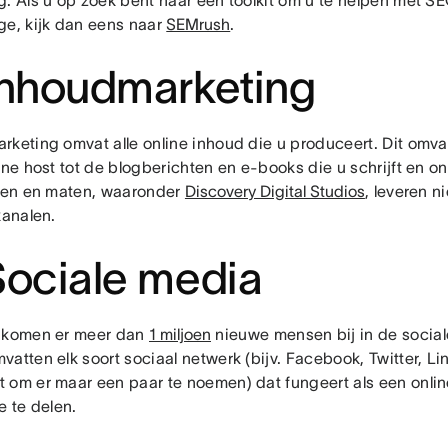
g. Als u op zoek bent naar een toolkit om u te helpen met 
ge, kijk dan eens naar
SEMrush
.
Inhoudmarketing
rketing omvat alle online inhoud die u produceert. Dit omvat
ine host tot de blogberichten en e-books die u schrijft en o
rten en maten, waaronder
Discovery Digital Studios
, leveren n
kanalen.
Sociale media
 komen er meer dan
1 miljoen
nieuwe mensen bij in de social
atten elk soort sociaal netwerk (bijv. Facebook, Twitter, L
 om er maar een paar te noemen) dat fungeert als een on
e te delen.