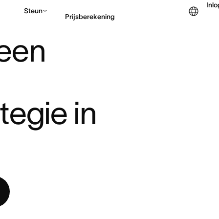
Inl
Steun
Prijsberekening
ETINGSTRAT ...
een 
Contact opnemen met v
egie in 