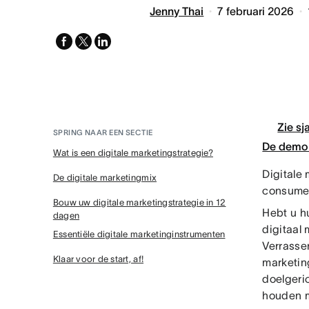
Jenny Thai
7 februari 2026
facebook
x-
linkedin
twitter
Zie sj
SPRING NAAR EEN SECTIE
De demo 
Wat is een digitale marketingstrategie?
Digitale 
De digitale marketingmix
consumen
Bouw uw digitale marketingstrategie in 12
Hebt u h
dagen
digitaal 
Essentiële digitale marketinginstrumenten
Verrasse
Klaar voor de start, af!
marketin
doelgeri
houden m