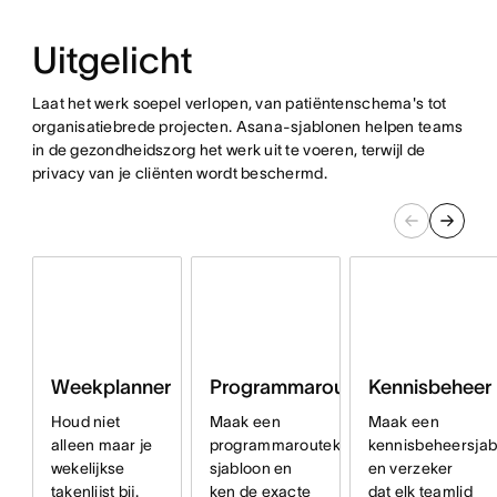
Uitgelicht
Laat het werk soepel verlopen, van patiëntenschema's tot
organisatiebrede projecten. Asana-sjablonen helpen teams
in de gezondheidszorg het werk uit te voeren, terwijl de
privacy van je cliënten wordt beschermd.
Programmaroutekaart
Kennisbeheer
Weekplanner
Maak een
Maak een
Houd niet
programmaroutekaart-
kennisbeheersjab
alleen maar je
sjabloon en
en verzeker
wekelijkse
ken de exacte
dat elk teamlid
takenlijst bij.