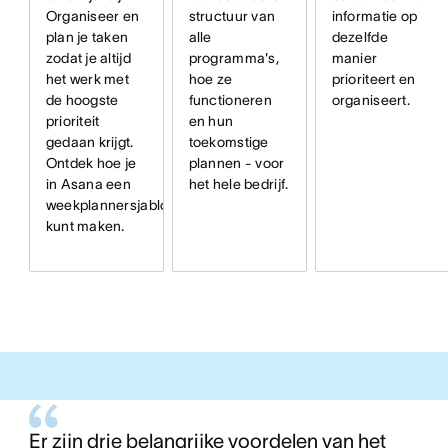
structuur van
informatie op
Organiseer en
alle
dezelfde
plan je taken
programma's,
manier
zodat je altijd
hoe ze
prioriteert en
het werk met
functioneren
organiseert.
de hoogste
en hun
prioriteit
toekomstige
gedaan krijgt.
plannen - voor
Ontdek hoe je
het hele bedrijf.
in Asana een
weekplannersjabloon
kunt maken.
Er zijn drie belangrijke voordelen van het