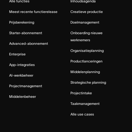
Alle functies
Inhoudsagenda
Meest recente functierelease
Creatieve productie
Prijsberekening
Doelmanagement
Starter-abonnement
Onboarding nieuwe
werknemers
Advanced-abonnement
Organisatieplanning
Enterprise
Productlanceringen
App-integraties
Middelenplanning
AI-werkbeheer
Strategische planning
Projectmanagement
Projectintake
Middelenbeheer
Taakmanagement
Alle use cases