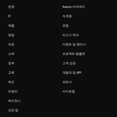
운영
Asana 아카데미
IT
자격증
제품
포럼
영업
리소스 허브
의료
이벤트 및 웨비나
소매
프로젝트 템플릿
정부
고객 성공
교육
개발자 및 API
제조
파트너
비영리
사이트맵
에이전시
모든 팀