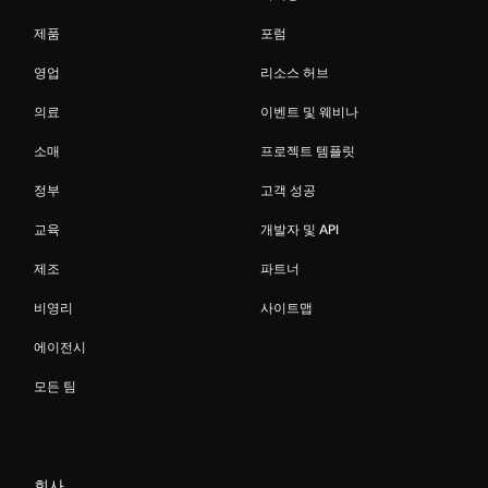
제품
포럼
영업
리소스 허브
의료
이벤트 및 웨비나
소매
프로젝트 템플릿
정부
고객 성공
교육
개발자 및 API
제조
파트너
비영리
사이트맵
에이전시
모든 팀
회사