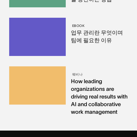
EBOOK
업무 관리란 무엇이며
팀에 필요한 이유
웨비나
How leading
organizations are
driving real results with
AI and collaborative
work management