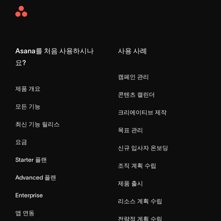
Asana
Home
Asana를 처음 사용하시나
사용 사례
요?
캠페인 관리
제품 개요
콘텐츠 캘린더
모든 기능
크리에이티브 제작
최신 기능 릴리스
목표 관리
요금
신규 입사자 온보딩
Starter 플랜
조직 계획 수립
Advanced 플랜
제품 출시
Enterprise
리소스 계획 수립
앱 연동
전략적 계획 수립