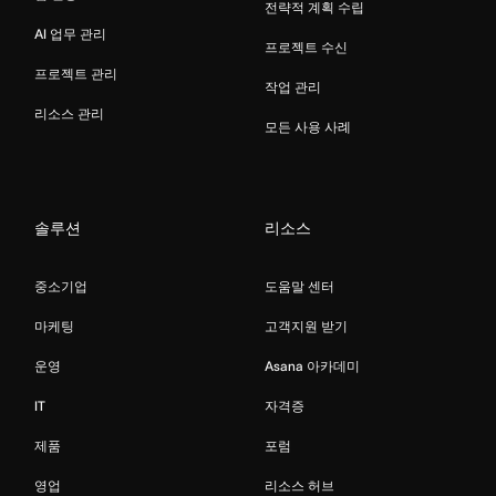
전략적 계획 수립
AI 업무 관리
프로젝트 수신
프로젝트 관리
작업 관리
리소스 관리
모든 사용 사례
솔루션
리소스
중소기업
도움말 센터
마케팅
고객지원 받기
운영
Asana 아카데미
IT
자격증
제품
포럼
영업
리소스 허브