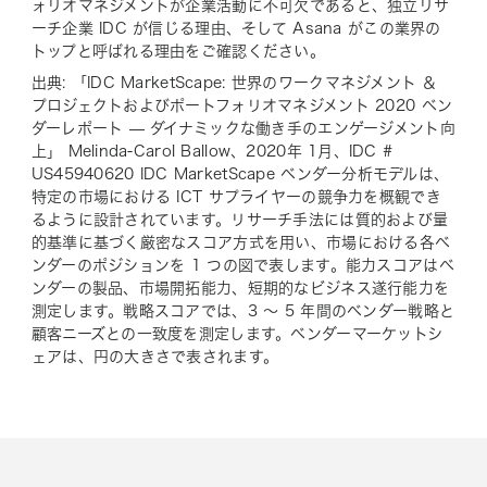
ォリオマネジメントが企業活動に不可欠であると、独立リサ
ーチ企業 IDC が信じる理由、そして Asana がこの業界の
トップと呼ばれる理由をご確認ください。
出典: 「IDC MarketScape: 世界のワークマネジメント ＆
プロジェクトおよびポートフォリオマネジメント 2020 ベン
ダーレポート — ダイナミックな働き手のエンゲージメント向
上」 Melinda-Carol Ballow、2020年 1月、IDC #
US45940620 IDC MarketScape ベンダー分析モデルは、
特定の市場における ICT サプライヤーの競争力を概観でき
るように設計されています。リサーチ手法には質的および量
的基準に基づく厳密なスコア方式を用い、市場における各ベ
ンダーのポジションを 1 つの図で表します。能力スコアはベ
ンダーの製品、市場開拓能力、短期的なビジネス遂行能力を
測定します。戦略スコアでは、3 ～ 5 年間のベンダー戦略と
顧客ニーズとの一致度を測定します。ベンダーマーケットシ
ェアは、円の大きさで表されます。