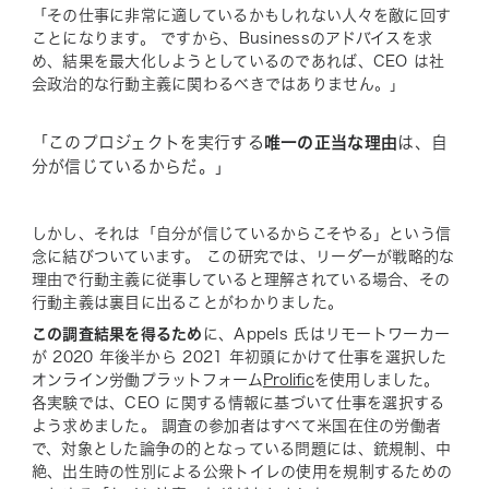
「その仕事に非常に適しているかもしれない人々を敵に回す
ことになります。 ですから、Businessのアドバイスを求
め、結果を最大化しようとしているのであれば、CEO は社
会政治的な行動主義に関わるべきではありません。」
「このプロジェクトを実行する
唯一の正当な理由
は、自
分が信じているからだ。」
しかし、それは「自分が信じているからこそやる」という信
念に結びついています。 この研究では、リーダーが戦略的な
理由で行動主義に従事していると理解されている場合、その
行動主義は裏目に出ることがわかりました。
この調査結果を得るため
に、Appels 氏はリモートワーカー
が 2020 年後半から 2021 年初頭にかけて仕事を選択した
オンライン労働プラットフォーム
Prolific
を使用しました。
各実験では、CEO に関する情報に基づいて仕事を選択する
よう求めました。 調査の参加者はすべて米国在住の労働者
で、対象とした論争の的となっている問題には、銃規制、中
絶、出生時の性別による公衆トイレの使用を規制するための