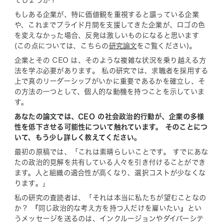
もしある企業が、特に価値観を重視すると謳っている企業
や、これまでプライド月間を支援してきた企業が、ロゴの色
を変え
なかっ
た場合、反発は激しいものになると思います
(この点については、こちらの
研究論文
をご覧ください)。
企業とその CEO は、そのような複雑な状況を乗り越える方
法を学ぶ必要があります。 私の研究では、求職者を採用する
上で真のリーダーシップがいかに重要であるかを確立し、そ
の方法の一つとして、個人的な動機を持つことを示していま
す。
あなたの論文では、CEO の社会政治的行動が、企業の多様
性を低下させる可能性について触れています。 そのことにつ
いて、もう少し詳しく教えてください。
最初の原稿では、「これは素晴らしいことです。 すでにあな
たの政治的見解を共有している人々を引き付けることができ
ます。人と組織の適合性が高くなり、選択コストが少なくな
ります。」
私の研究の査読者は、「それは本当に私たちが望むことなの
か？ 『同じ政治的な考え方を持つ人だけを雇いたい』とい
うメッセージを送るのは、インクルージョンやダイバーシテ