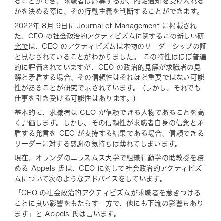
ることができ、求職者は応募するか、内定通知を受け入れる
かを決める際に、その行動主義を判断することができます。
2022年 8月 9日に
Journal of Management
に掲載され
た、
CEO の社会政治的アクティビズムに関するこの新しい研
究で
は、
CEO のアクティビズムは本物のリーダーシップの証
と見なされていることがわかりました。 この特性はほぼ普遍
的に評価されていますが、CEO の政治的見解が求職者の見
解と矛盾する場合、その信頼性はそれほど重要ではない可能
性があることが研究で示されています。 (しかし、それでも
仕事を引き受ける可能性はあります。)
基本的に、求職者は CEO が信頼できる人物であることを高
く評価します。しかし、その信頼性が求職者自身の信念と矛
盾する発言を CEO が支持する結果である場合、信頼できる
リーダーに対する感謝の気持ちは薄れてしまいます。
現在、オランダのエラスムス大学で組織行動学の助教授を務
める Appels 氏は、CEO に対して社会政治的アクティビズ
ムについて次のようなアドバイスをしています。
「CEO の社会政治的アクティビズムが求職者を惹きつける
ことに良い影響をもたらす一方で、他にも下流の影響もあり
ます」と Appels 氏は言います。