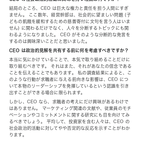
結局のところ、CEO は巨大な権力と責任を担う人間にすぎ
ません。 ここ数年、経営幹部は、社会的に望ましい問題 (子
どもの飢餓を緩和するための慈善寄付に文句を言う人はいま
せん) に関わるだけでなく、人々を分断するトピックにも関
わるようになりました。 CEO がそのような分断的な発言を
するのは興味深いことだと思いました。
CEO は政治的見解を共有する前に何を考慮すべきですか？
本当に気にかけていることで、本気で取り組めることだけに
取り組むべきです。 それはまた、それが
あなたの
信念である
ことを伝えることでもあります。 私の調査結果によると、こ
のような行動が求職者に与える前向きな影響は、CEO につ
いて本物のリーダーシップを発揮しているという認識を引き
出すことができる場合に限られます。
しかし、CEO なら、求職者の考えに
だけ
興味があるわけで
はありません。 マーケティング関連の文献や、従業員のモチ
ベーションやコミットメントに関する研究にも目を向けてみ
るべきでしょう。 平均して、投資家を含む人々は、CEO の
社会政治的活動に対してやや否定的な反応を示すことがわか
ります。