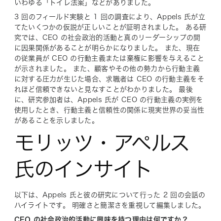
いわゆる「トイレ法案」などがありました。
3 回のフィールド実験と 1 回の調査により、Appels 氏が立
てたいくつかの仮説が正しいことが証明されました。 ある研
究では、CEO の社会政治的活動と真のリーダーシップの間
に
因果
関係があることが明らかになりました。 また、現在
の従業員が CEO の行動主義または棄権に影響を与えること
が示されました。 また、顧客やその他の勢力から行動主義
に対する圧力が生じた場合、求職者は CEO の行動主義をそ
れほど信頼できないと見なすことがわかりました。 最後
に、研究参加者は、Appels 氏が CEO の行動主義の実例を
使用したとき、行動主義と信頼性の関係に現実世界の妥当性
があることを示しました。
モリッツ・アペルス
氏のインサイト
以下は、Appels 氏と彼の研究について行った 2 回の会話の
ハイライトです。 明確さと簡潔さを重視して編集しました。
CEO の社会政治的活動に興味を持つ理由は何ですか？