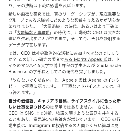
り、その決断は下流に影響を及ぼします。
新しい厳密な
研究
では、真のリーダーシップが、現在重要な
グループである求職者にどのような影響を与えるかが明らか
になりました。 「大量退職」の時代、あるいはより正確に
は「
大規模な人事異動
」の時代に、活動的な CEO は大きな
違いを生み出すことができます。そして今、それを証明する
データが存在します。
では、CEO は社会政治的な活動に参加すべきなのでしょう
か？ この新しい研究の著者で
ある Moritz Appels 氏
は、ド
イツのマンハイム大学で博士課程の学生および Sustainable
Business の学部長としてこの研究を完了しました。
「やらないでください」と、Appels 氏は Asana のインタ
ビューで率直に語ります。 「正直なアドバイスとしては、そ
う答えます。」
自分の価値観、キャリアの目標、ライフスタイルに合った新
しい仕事を見つける
のは簡単ではありません。 さらに、
CEO は SNS 上で時折、物議を醸すような意見を共有する
こともあり、意思決定の複雑さが増しています。 CEO の行
動主義は、Instagram に投稿するのと同じくらい簡単に見