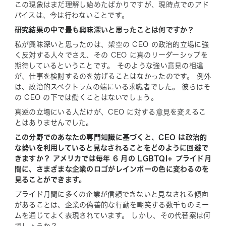
この現象はまだ理解し始めたばかりですが、現時点でのアド
バイスは、今は行わないことです。
研究結果の中で最も興味深いと思ったことは何ですか？
私が興味深いと思ったのは、架空の CEO の政治的立場に強
く反対する人々でさえ、その CEO に真のリーダーシップを
期待しているということです。 そのような強い意見の相違
が、仕事を検討するのを妨げることはなかったのです。 例外
は、政治的スペクトラムの端にいる求職者でした。 彼らはそ
の CEO の下では働くことはないでしょう。
真逆の立場にいる人だけが、CEO に対する意見を変えるこ
とはありませんでした。
この分野でのあなたの専門知識に基づくと、CEO は政治的
な勢いを利用していると見なされることをどのように回避で
きますか？ アメリカでは毎年 6 月の LGBTQI+ プライド月
間に、さまざまな企業のロゴがレインボーの色に変わるのを
見ることができます。
プライド月間に多くの企業が信頼できないと見なされる傾向
があることは、企業の偽善的な行動を嘲笑する数千ものミー
ムを通じてよく表現されています。 しかし、その代替案は何
でしょうか？