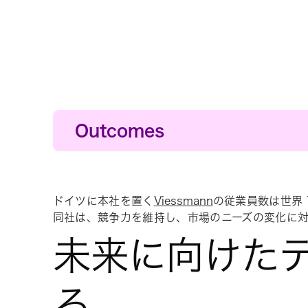
Outcomes
開発と市場投入を高速化
コンセプトからリリースまで
リモートワーク移行時の競
ドイツに本社を置く
Viessmann
の従業員数は世界 
COVID-19 により従
同社は、競争力を維持し、市場のニーズの変化に
仕事の優先順位付けの改善
未来に向けた
自分の仕事が会社全体のミ
すくなりました
る