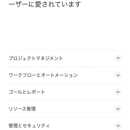
ーザーに愛されています
プロジェクトマネジメント
仕事の始動から完了までを Asana で管理することで、
チームは共通認識を持って目標達成を目指し、予定通り
ワークフローとオートメーション
に仕事を進められます。ステータス更新からプロジェク
トのタイムラインまで、あらゆる同時進行要素を調整で
ゴールとレポート
きます。
リソース管理
プロジェクトマネジメントの詳細
ワークフローとオートメーションの詳細
管理とセキュリティ