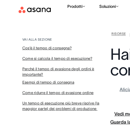
Prodotti
Soluzioni
RISORSE
VAI ALLA SEZIONE
Hai
Cos’è il tempo di consegna?
Come si calcola il tempo di esecuzione?
co
Perché il tempo di evasione degli ordini è
importante?
Esempi di tempo di consegna
Alic
Come ridurre il tempo di evasione ordine
Un tempo di esecuzione più breve risolve (la
maggior parte) dei problemi di produzione
Vedi mo
Guarda l