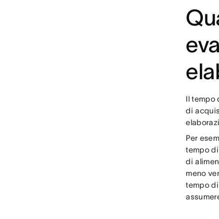
Qua
eva
ela
Il tempo 
di acquis
elaboraz
Per esemp
tempo di 
di alimen
meno vend
tempo di 
assumere)