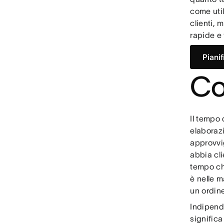
come uti
clienti, 
rapide e 
Piani
Co
Il tempo 
elaborazi
approvvi
abbia cli
tempo che
è nelle m
un ordin
Indipende
significa