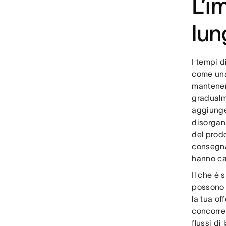
L’i
lun
I tempi d
come una
mantener
gradualm
aggiunge
disorgani
del prodo
consegna
hanno ca
Il che è 
possono o
la tua of
concorren
flussi di 