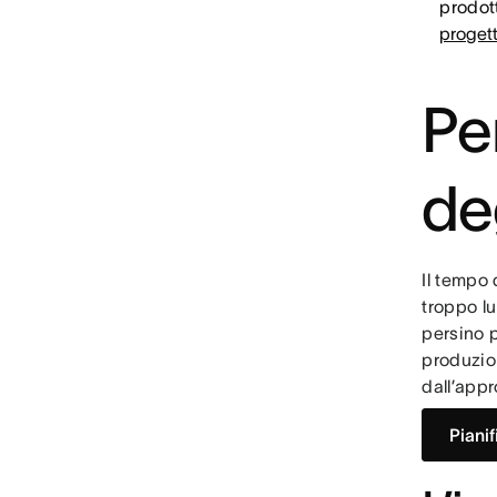
prodott
progett
Pe
de
Il tempo 
troppo lu
persino p
produzion
dall’appr
Piani