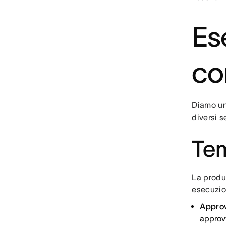
Es
co
Diamo un
diversi se
Tem
La produ
esecuzion
Approv
approv