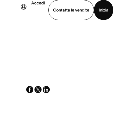
Accedi
Contatta le vendite
Inizia
uarda la demo
Scarica l’app
i
facebook
x-
linkedin
twitter