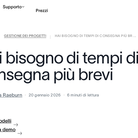
Supporto
Prezzi
GESTIONE DEI PROGETTI
HAI BISOGNO DI TEMPI DI CONSEGNA PIÙ BR ...
Contatta le vendite
G
|
|
 bisogno di tempi d
nsegna più brevi
ia Raeburn
20 gennaio 2026
6
minuti di lettura
delli
a demo