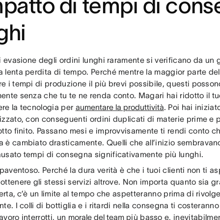
mpatto di tempi di con
ghi
i evasione degli ordini lunghi raramente si verificano da un gi
 lenta perdita di tempo. Perché mentre la maggior parte del
e i tempi di produzione il più brevi possibile, questi posso
ente senza che tu te ne renda conto. Magari hai ridotto il t
re la tecnologia per
aumentare la produttività
. Poi hai iniziat
zzato, con conseguenti ordini duplicati di materie prime e pe
tto finito. Passano mesi e improvvisamente ti rendi conto ch
 è cambiato drasticamente. Quelli che all’inizio sembravano 
usato tempi di consegna significativamente più lunghi.
spaventoso. Perché la dura verità è che i tuoi clienti non ti 
ttenere gli stessi servizi altrove. Non importa quanto sia gr
ferta, c’è un limite al tempo che aspetteranno prima di rivolge
te. I colli di bottiglia e i ritardi nella consegna ti costerann
lavoro interrotti, un
morale del team
più basso e, inevitabilmen