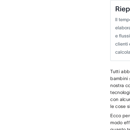
Riep
Il temp
elabora
e fluss
clienti
calcola
Tutti abb
bambini g
nostra c
tecnologi
con alcun
le cose 
Ecco perc
modo effi
quanto te