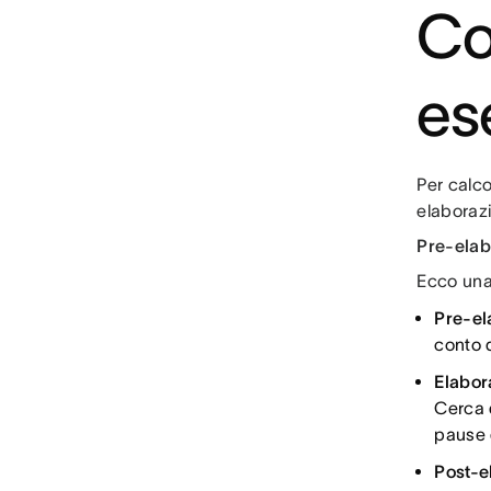
Co
es
Per calc
elaboraz
Pre-elab
Ecco una
Pre-el
conto 
Elabor
Cerca d
pause 
Post-e