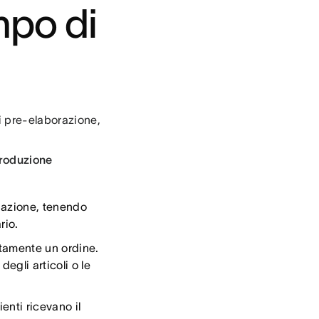
mpo di
i pre-elaborazione,
produzione
nazione, tenendo
rio.
tamente un ordine.
egli articoli o le
enti ricevano il