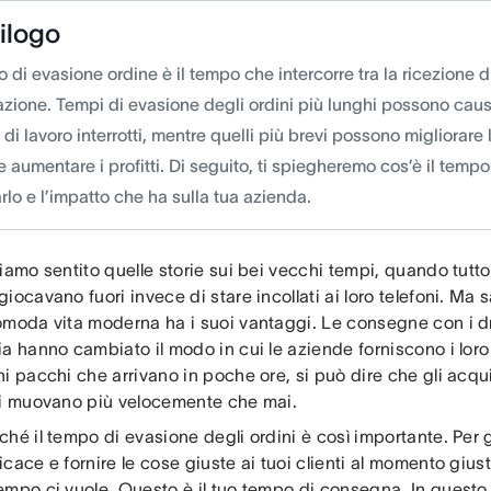
ilogo
o di evasione ordine è il tempo che intercorre tra la ricezione d
zione. Tempi di evasione degli ordini più lunghi possono causar
i di lavoro interrotti, mentre quelli più brevi possono migliorare
 e aumentare i profitti. Di seguito, ti spiegheremo cos’è il tem
rlo e l’impatto che ha sulla tua azienda.
iamo sentito quelle storie sui bei vecchi tempi, quando tutt
iocavano fuori invece di stare incollati ai loro telefoni. M
omoda vita moderna ha i suoi vantaggi. Le consegne con i dro
a hanno cambiato il modo in cui le aziende forniscono i loro s
i pacchi che arrivano in poche ore, si può dire che gli acqu
si muovano più velocemente che mai.
hé il tempo di evasione degli ordini è così importante. Per
cace e fornire le cose giuste ai tuoi clienti al momento gius
mpo ci vuole. Questo è il tuo tempo di consegna. In questo a