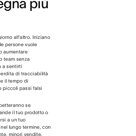
segna più
orno all'altro. Iniziano
le persone vuole
no aumentare
uo team senza
o a sentirti
rdita di tracciabilità
e il tempo di
piccoli passi falsi
aspetteranno se
ande il tuo prodotto o
rsi a un tuo
o nel lungo termine, con
te, minori vendite.