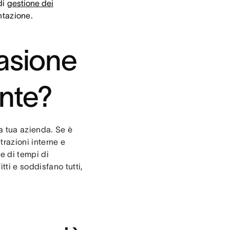
di
gestione dei
ntazione.
vasione
ante?
la tua azienda. Se è
trazioni interne e
e di tempi di
ti e soddisfano tutti,