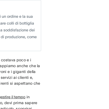
i un ordine e la sua
e colli di bottiglia
 la soddisfazione dei
po di produzione, come
o costava poco e i
a sappiamo anche che la
ni e i giganti della
ervizi ai clienti e,
irenti si aspettano che
gestire il tempo
in
to, devi prima sapere
rticolo, scoprirai