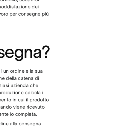
soddisfazione dei
lavoro per consegne più
nsegna?
di un ordine e la sua
ne della catena di
lsiasi azienda che
produzione calcola il
ento in cui il prodotto
quando viene ricevuto
ente lo completa.
rdine alla consegna