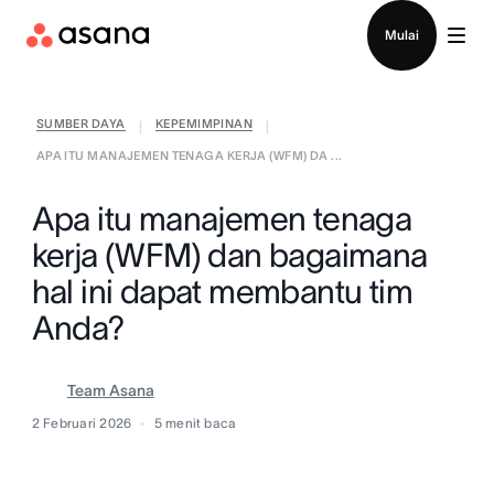
Hubungi penjualan
Mulai
SUMBER DAYA
KEPEMIMPINAN
|
|
APA ITU MANAJEMEN TENAGA KERJA (WFM) DA ...
Apa itu manajemen tenaga
kerja (WFM) dan bagaimana
hal ini dapat membantu tim
Anda?
Team Asana
2 Februari 2026
5
menit baca