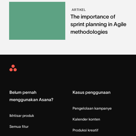
ARTIKEL
The importance of
sprint planning in Agile
methodologies
Asana
Home
Belum pernah
Kasus penggunaan
menggunakan Asana?
Pengelolaan kampanye
Ikhtisar produk
Kalender konten
Semua fitur
Produksi kreatif