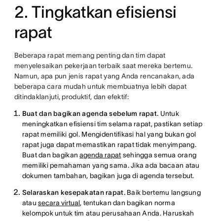
2. Tingkatkan efisiensi
rapat
Beberapa rapat memang penting dan tim dapat
menyelesaikan pekerjaan terbaik saat mereka bertemu.
Namun, apa pun jenis rapat yang Anda rencanakan, ada
beberapa cara mudah untuk membuatnya lebih dapat
ditindaklanjuti, produktif, dan efektif:
Buat dan bagikan agenda sebelum rapat.
Untuk
meningkatkan efisiensi tim selama rapat, pastikan setiap
rapat memiliki gol. Mengidentifikasi hal yang bukan gol
rapat juga dapat memastikan rapat tidak menyimpang.
Buat dan bagikan
agenda rapat
sehingga semua orang
memiliki pemahaman yang sama. Jika ada bacaan atau
dokumen tambahan, bagikan juga di agenda tersebut.
Selaraskan kesepakatan rapat.
Baik bertemu langsung
atau
secara virtual
, tentukan dan bagikan norma
kelompok untuk tim atau perusahaan Anda. Haruskah