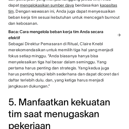
dapat
mengalokasikan sumber daya
berdasarkan
kapasitas
tim
. Dengan wawasan ini, Anda juga dapat menyesuaikan
beban kerja tim sesuai kebutuhan untuk mencegah burnout
dan kebosanan.
Baca: Cara mengelola beban kerja tim Anda secara
efektif
Sebagai Direktur Pemasaran di Ritual, Claire Knebl
merekomendasikan untuk memilih tiga hal yang menjadi
fokus setiap minggu. “Anda biasanya hanya bisa
menyelesaikan tiga hal besar dalam seminggu. Yang
pertama harus penting dan strategis. Yang kedua juga
harus penting tetapi lebih sederhana dan dapat dicoret dari
daftar terlebih dulu. dan, yang ketiga harus menjadi
jangkauan dukungan.”
5. Manfaatkan kekuatan
tim saat menugaskan
pekerjaan