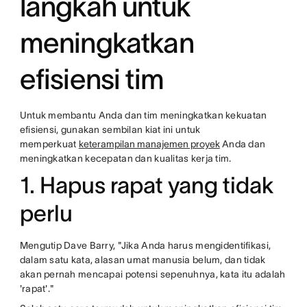
langkah untuk
meningkatkan
efisiensi tim
Untuk membantu Anda dan tim meningkatkan kekuatan
efisiensi, gunakan sembilan kiat ini untuk
memperkuat
keterampilan manajemen proyek
Anda dan
meningkatkan kecepatan dan kualitas kerja tim.
1. Hapus rapat yang tidak
perlu
Mengutip Dave Barry, "Jika Anda harus mengidentifikasi,
dalam satu kata, alasan umat manusia belum, dan tidak
akan pernah mencapai potensi sepenuhnya, kata itu adalah
'rapat'."