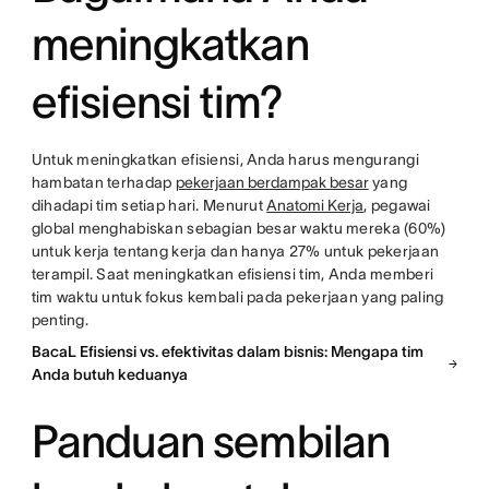
meningkatkan
efisiensi tim?
Untuk meningkatkan efisiensi, Anda harus mengurangi
hambatan terhadap
pekerjaan berdampak besar
yang
dihadapi tim setiap hari. Menurut
Anatomi Kerja
, pegawai
global menghabiskan sebagian besar waktu mereka (60%)
untuk kerja tentang kerja dan hanya 27% untuk pekerjaan
terampil. Saat meningkatkan efisiensi tim, Anda memberi
tim waktu untuk fokus kembali pada pekerjaan yang paling
penting.
BacaL Efisiensi vs. efektivitas dalam bisnis: Mengapa tim
Anda butuh keduanya
Panduan sembilan