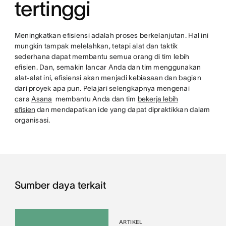
tertinggi
Meningkatkan efisiensi adalah proses berkelanjutan. Hal ini
mungkin tampak melelahkan, tetapi alat dan taktik
sederhana dapat membantu semua orang di tim lebih
efisien. Dan, semakin lancar Anda dan tim menggunakan
alat-alat ini, efisiensi akan menjadi kebiasaan dan bagian
dari proyek apa pun. Pelajari selengkapnya mengenai
cara
Asana
membantu Anda dan tim
bekerja lebih
efisien
dan mendapatkan ide yang dapat dipraktikkan dalam
organisasi.
Sumber daya terkait
ARTIKEL