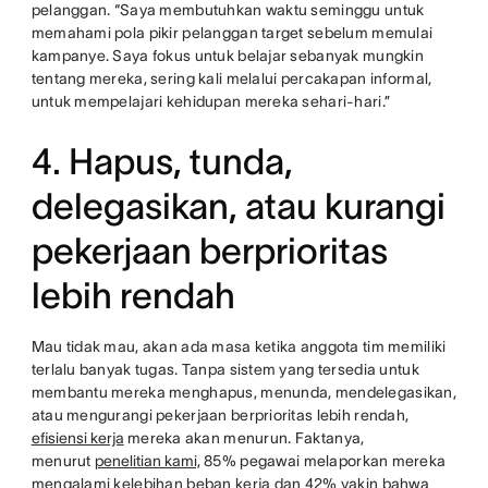
pelanggan. “Saya membutuhkan waktu seminggu untuk
memahami pola pikir pelanggan target sebelum memulai
kampanye. Saya fokus untuk belajar sebanyak mungkin
tentang mereka, sering kali melalui percakapan informal,
untuk mempelajari kehidupan mereka sehari-hari.”
4. Hapus, tunda,
delegasikan, atau kurangi
pekerjaan berprioritas
lebih rendah
Mau tidak mau, akan ada masa ketika anggota tim memiliki
terlalu banyak tugas. Tanpa sistem yang tersedia untuk
membantu mereka menghapus, menunda, mendelegasikan,
atau mengurangi pekerjaan berprioritas lebih rendah,
efisiensi kerja
mereka akan menurun. Faktanya,
menurut
penelitian kami,
85% pegawai melaporkan mereka
mengalami kelebihan beban kerja dan 42% yakin bahwa