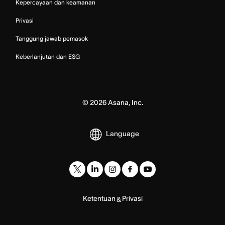
Kepercayaan dan keamanan
Privasi
Tanggung jawab pemasok
Keberlanjutan dan ESG
©
2026
Asana, Inc.
Language
Ketentuan
Privasi
&