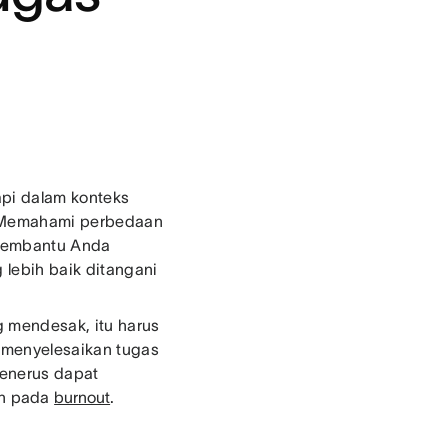
api dalam konteks
. Memahami perbedaan
 membantu Anda
 lebih baik ditangani
g mendesak, itu harus
k menyelesaikan tugas
menerus dapat
ah pada
burnout
.