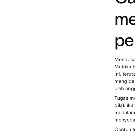
me
pe
Mendesak
Matriks 
ini, ter
mengiden
oleh ang
Tugas m
dilakuka
ini dala
menyeba
Contoh t