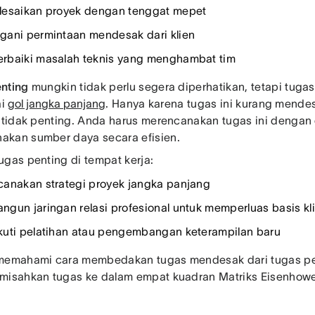
esaikan proyek dengan tenggat mepet
ani permintaan mendesak dari klien
baiki masalah teknis yang menghambat tim
nting
mungkin tidak perlu segera diperhatikan, tetapi tug
ai
gol jangka panjang
. Hanya karena tugas ini kurang mendes
i tidak penting. Anda harus merencanakan tugas ini dengan
kan sumber daya secara efisien.
ugas penting di tempat kerja:
anakan strategi proyek jangka panjang
gun jaringan relasi profesional untuk memperluas basis kl
uti pelatihan atau pengembangan keterampilan baru
memahami cara membedakan tugas mendesak dari tugas pe
misahkan tugas ke dalam empat kuadran Matriks Eisenhowe