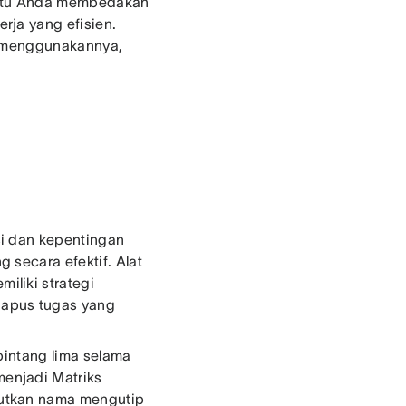
antu Anda membedakan
rja yang efisien.
ra menggunakannya,
si dan kepentingan
 secara efektif. Alat
liki strategi
hapus tugas yang
bintang lima selama
enjadi Matriks
butkan nama mengutip