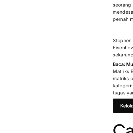
seorang 
mendesak
pernah 
Stephen 
Eisenho
sekarang
Baca: Mu
Matriks 
matriks 
kategori
tugas ya
Kelol
Ca