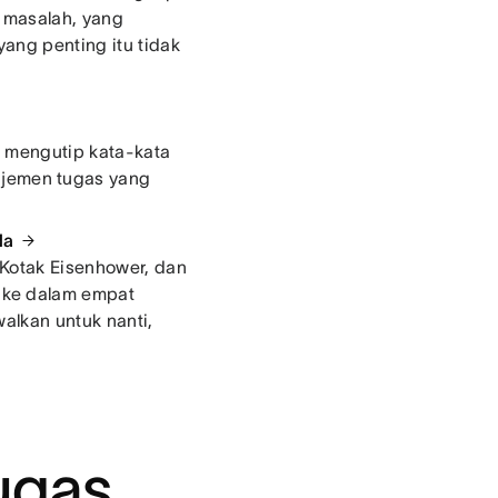
s masalah, yang
ang penting itu tidak
, mengutip kata-kata
jemen tugas yang
da
 Kotak Eisenhower, dan
 ke dalam empat
alkan untuk nanti,
ugas