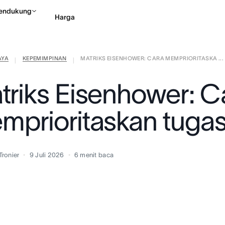
endukung
Harga
AYA
KEPEMIMPINAN
MATRIKS EISENHOWER: CARA MEMPRIORITASKA ...
Hubungi penjualan
Li
|
|
triks Eisenhower: C
mprioritaskan tuga
Tronier
9 Juli 2026
6
menit baca