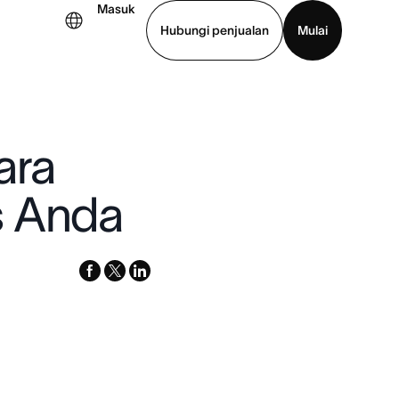
Masuk
Hubungi penjualan
Mulai
hat demo
Unduh aplikasi
ara
s Anda
facebook
x-
linkedin
twitter