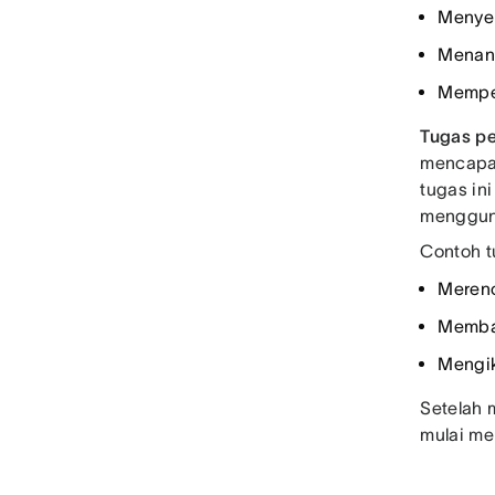
Menyel
Menang
Memper
Tugas pe
mencap
tugas in
mengguna
Contoh t
Merenc
Memban
Mengik
Setelah 
mulai me