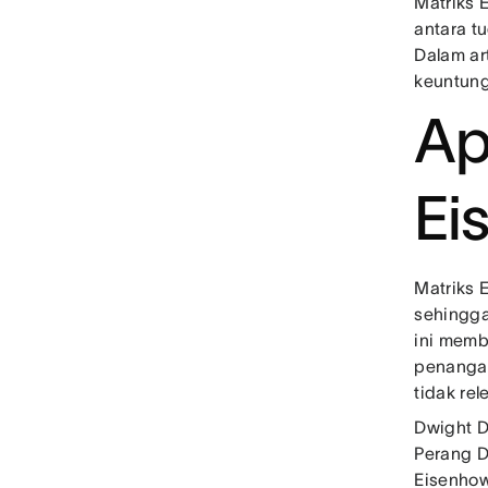
Matriks
antara t
Dalam ar
keuntung
Ap
Ei
Matriks 
sehingga
ini memb
penangan
tidak rel
Dwight D
Perang D
Eisenhow