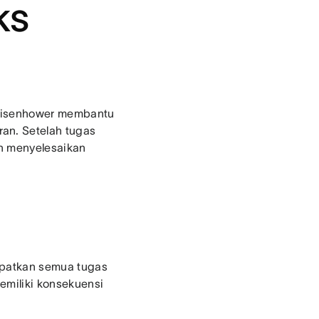
ks
s Eisenhower membantu
an. Setelah tugas
n menyelesaikan
mpatkan semua tugas
emiliki konsekuensi