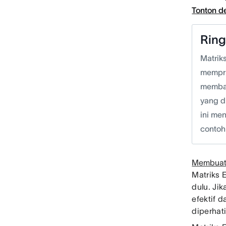
Tonton 
Rin
Matrik
mempri
membag
yang d
ini me
contoh 
Membuat 
Matriks 
dulu. Ji
efektif 
diperhat