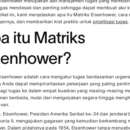
 Eisenhower merupakan alat manajemen tugas yang memb
ugas mendesak dan penting sehingga dapat membuat alur ke
tikel ini, kami menjelaskan apa itu Matriks Eisenhower, ca
annya, dan memberikan kiat praktis untuk
prioritisasi tugas
.
a itu Matriks
senhower?
Eisenhower adalah cara mengatur tugas berdasarkan urgen
 Anda dapat memprioritaskan pekerjaan yang paling penting
agi tugas ke dalam empat kuadran yang masing-masing memi
an berbeda, mulai dari mengerjakan segera hingga meng
evan.
. Eisenhower, Presiden Amerika Serikat ke-34 dan jenderal 
unia II, mengajukan gagasan yang kemudian berkembang m
er. Dalam pidatonya pada 1954, Eisenhower tanpa menye