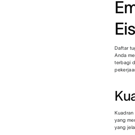
Em
Ei
Daftar t
Anda mel
terbagi 
pekerjaa
Kua
Kuadran 
yang men
yang jel