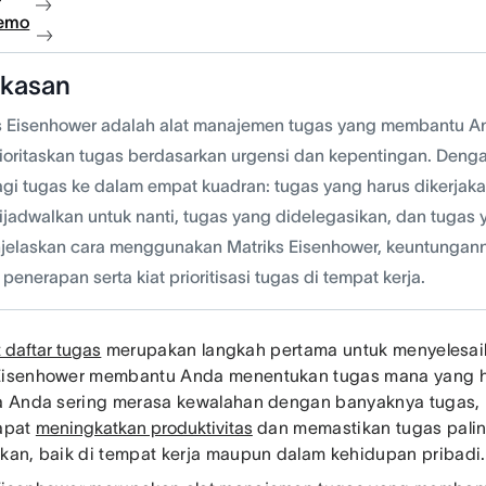
demo
gkasan
s Eisenhower adalah alat manajemen tugas yang membantu A
oritaskan tugas berdasarkan urgensi dan kepentingan. Dengan
i tugas ke dalam empat kuadran: tugas yang harus dikerjaka
ijadwalkan untuk nanti, tugas yang didelegasikan, dan tugas y
njelaskan cara menggunakan Matriks Eisenhower, keuntungan
penerapan serta kiat prioritisasi tugas di tempat kerja.
daftar tugas
merupakan langkah pertama untuk menyelesaik
Eisenhower membantu Anda menentukan tugas mana yang ha
ka Anda sering merasa kewalahan dengan banyaknya tugas, p
dapat
meningkatkan produktivitas
dan memastikan tugas pali
ikan, baik di tempat kerja maupun dalam kehidupan pribadi.