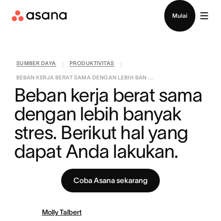
Hubungi penjualan
Mulai
SUMBER DAYA
PRODUKTIVITAS
|
|
BEBAN KERJA BERAT SAMA DENGAN LEBIH BAN ...
Beban kerja berat sama 
dengan lebih banyak 
stres. Berikut hal yang 
dapat Anda lakukan.
Coba Asana sekarang
Molly Talbert